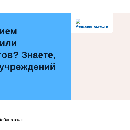
Решаем вместе
нием
 или
ов? Знаете,
 учреждений
библиотека»