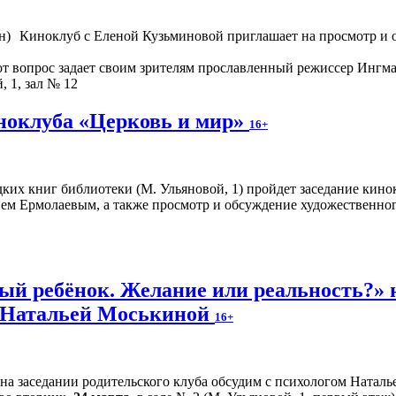
Киноклуб с Еленой Кузьминовой приглашает на просмотр и о
от вопрос задает своим зрителям прославленный режиссер Ингма
, 1, зал № 12
иноклуба «Церковь и мир»
16+
редких книг библиотеки (М. Ульяновой, 1) пройдет заседание кин
ием Ермолаевым, а также просмотр и обсуждение художественно
й ребёнок. Желание или реальность?» н
м Натальей Моськиной
16+