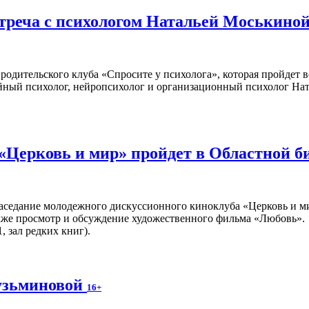
стреча с психологом Натальей Моськино
родительского клуба «Спросите у психолога», которая пройдет 
ейный психолог, нейропсихолог и организационный психолог На
«Церковь и мир» пройдет в Областной б
аседание молодежного дискуссионного киноклуба «Церковь и ми
кже просмотр и обсуждение художественного фильма «Любовь».
, зал редких книг).
узьминовой
16+