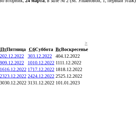
 во вторник,
24 марта
, в зале № 2 (М. Ульяновой, 1, первый эта
>
Пт
Пятница
Сб
Суббота
Вс
Воскресенье
2
02.12.2022
3
03.12.2022
4
04.12.2022
9
09.12.2022
10
10.12.2022
11
11.12.2022
16
16.12.2022
17
17.12.2022
18
18.12.2022
23
23.12.2022
24
24.12.2022
25
25.12.2022
30
30.12.2022
31
31.12.2022
1
01.01.2023