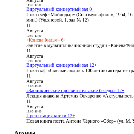
Августа
11:30
-
12:30
Виртуальный концертный зал 0+
Показ м/ф «Мойдодыр» (Союзмультфильм, 1954, 16 
мин.) (Ульяновой, 1, зал № 12)
11
Августа
12:00
-
13:00
«КоневаФильм» 6+
Занятие в мультипликационной студии «КоневаФиль
11
Августа
17:00
-
18:00
Виртуальный концертный зал 12+
Показ х/ф «Смелые люди» к 100-летию актера театра
11
Августа
18:00
-
19:00
«Заоникиевские просветительские беседы» 12+
Лекция диакона Артемия Овчаренко «Актуальность 
11
Августа
18:00
-
19:00
Презентация книги 12+
Новая книга поэта Антона Чёрного «Сбор» (ул. М. У
Архивы