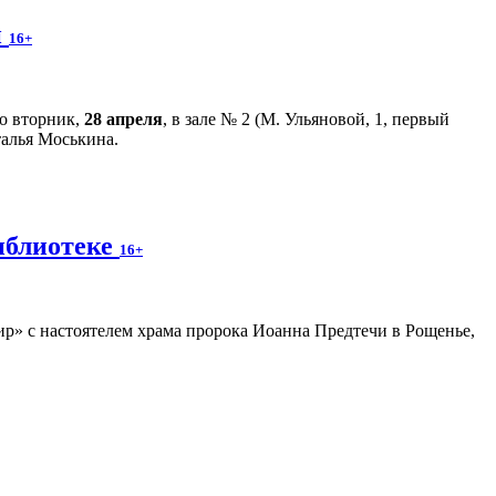
й
16+
во вторник,
28 апреля
, в зале № 2 (М. Ульяновой, 1, первый
талья Моськина.
иблиотеке
16+
р» с настоятелем храма пророка Иоанна Предтечи в Рощенье,