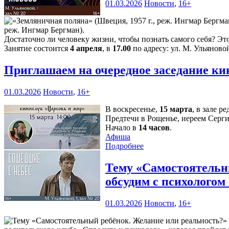
01.03.2026
Новости
,
16+
реж. Ингмар Бергман).
Достаточно ли человеку жизни, чтобы познать самого себя? Эт
Занятие состоится
4 апреля
, в
17.00
по адресу: ул. М. Ульяновой
Приглашаем на очередное заседание к
01.03.2026
Новости
,
16+
В воскресенье,
15 марта
, в зале 
Предтечи в Рощенье, иереем Серг
Начало в
14 часов
.
Афиша
Подробнее
Тему «Самостоятельны
обсудим с психолого
01.03.2026
Новости
,
16+