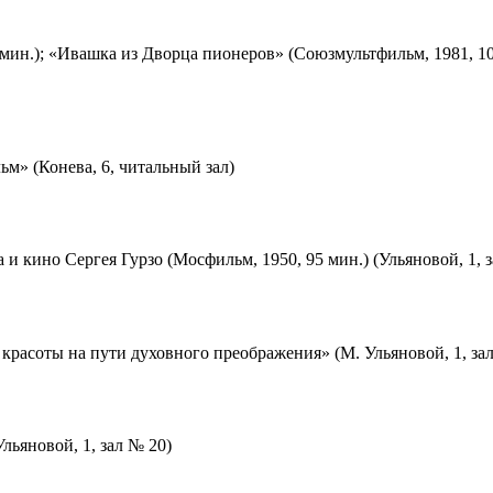
мин.); «Ивашка из Дворца пионеров» (Союзмультфильм, 1981, 10
м» (Конева, 6, читальный зал)
 и кино Сергея Гурзо (Мосфильм, 1950, 95 мин.) (Ульяновой, 1, 
красоты на пути духовного преображения» (М. Ульяновой, 1, за
льяновой, 1, зал № 20)