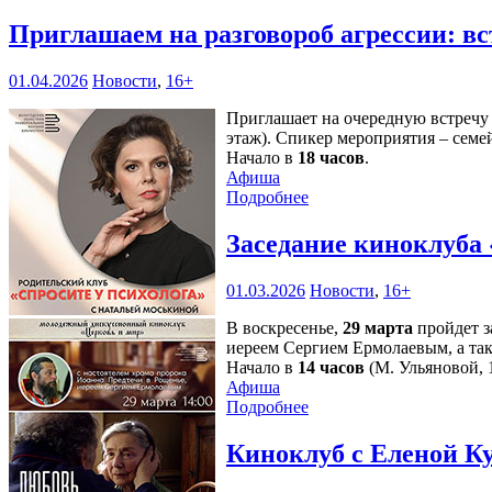
Приглашаем на разговороб агрессии: в
01.04.2026
Новости
,
16+
Приглашает на очередную встречу 
этаж). Спикер мероприятия – сем
Начало в
18 часов
.
Афиша
Подробнее
Заседание киноклуба 
01.03.2026
Новости
,
16+
В воскресенье,
29 марта
пройдет з
иереем Сергием Ермолаевым, а та
Начало в
14 часов
(М. Ульяновой, 1
Афиша
Подробнее
Киноклуб с Еленой К