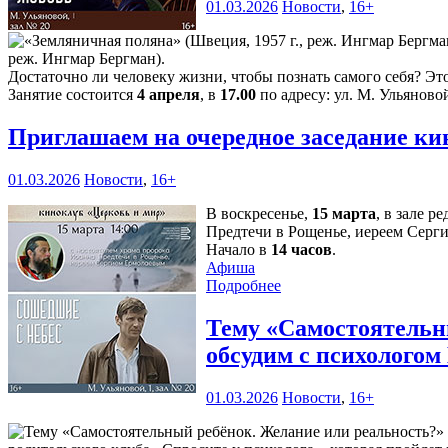
01.03.2026
Новости
,
16+
реж. Ингмар Бергман).
Достаточно ли человеку жизни, чтобы познать самого себя? Эт
Занятие состоится
4 апреля
, в
17.00
по адресу: ул. М. Ульяновой
Приглашаем на очередное заседание к
01.03.2026
Новости
,
16+
В воскресенье,
15 марта
, в зале 
Предтечи в Рощенье, иереем Серг
Начало в
14 часов
.
Афиша
Подробнее
Тему «Самостоятельны
обсудим с психолого
01.03.2026
Новости
,
16+