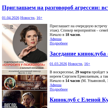
Приглашаем на разговороб агрессии: в
01.04.2026
Новости
,
16+
Приглашает на очередную встречу 
этаж). Спикер мероприятия – сем
Начало в
18 часов
.
Афиша
Подробнее
Заседание киноклуба 
01.03.2026
Новости
,
16+
В воскресенье,
29 марта
пройдет з
иереем Сергием Ермолаевым, а та
Начало в
14 часов
(М. Ульяновой, 1
Афиша
Подробнее
Киноклуб с Еленой К