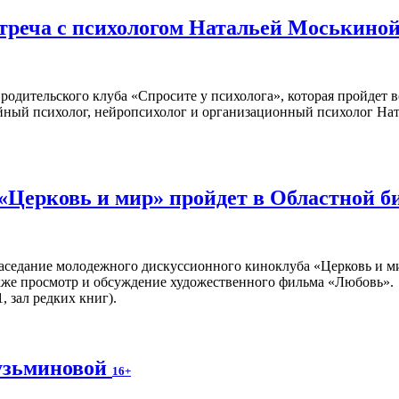
стреча с психологом Натальей Моськино
родительского клуба «Спросите у психолога», которая пройдет 
ейный психолог, нейропсихолог и организационный психолог На
«Церковь и мир» пройдет в Областной б
аседание молодежного дискуссионного киноклуба «Церковь и ми
кже просмотр и обсуждение художественного фильма «Любовь».
, зал редких книг).
узьминовой
16+