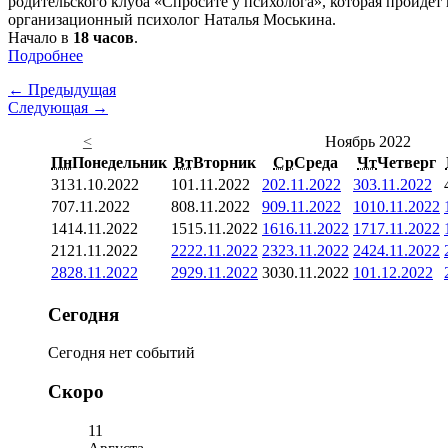
родительского клуба «Спросите у психолога», которая пройдет
организационный психолог Наталья Моськина.
Начало в
18 часов
.
Подробнее
← Предыдущая
Следующая →
<
Ноябрь 2022
Пн
Понедельник
Вт
Вторник
Ср
Среда
Чт
Четверг
31
31.10.2022
1
01.11.2022
2
02.11.2022
3
03.11.2022
7
07.11.2022
8
08.11.2022
9
09.11.2022
10
10.11.2022
14
14.11.2022
15
15.11.2022
16
16.11.2022
17
17.11.2022
21
21.11.2022
22
22.11.2022
23
23.11.2022
24
24.11.2022
28
28.11.2022
29
29.11.2022
30
30.11.2022
1
01.12.2022
Сегодня
Сегодня нет событий
Скоро
11