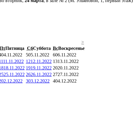
 во вторник,
24 марта
, в зале № 2 (М. Ульяновой, 1, первый эта
>
Пт
Пятница
Сб
Суббота
Вс
Воскресенье
4
04.11.2022
5
05.11.2022
6
06.11.2022
11
11.11.2022
12
12.11.2022
13
13.11.2022
18
18.11.2022
19
19.11.2022
20
20.11.2022
25
25.11.2022
26
26.11.2022
27
27.11.2022
2
02.12.2022
3
03.12.2022
4
04.12.2022