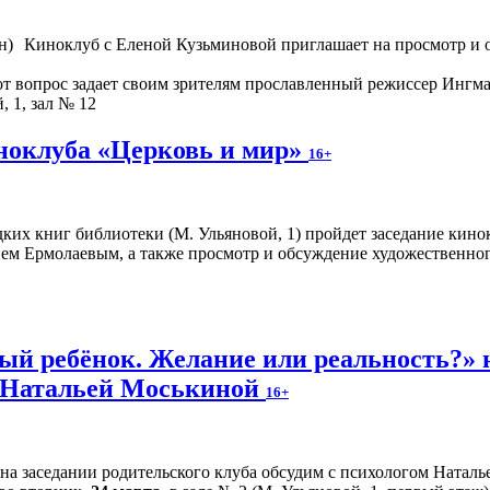
Киноклуб с Еленой Кузьминовой приглашает на просмотр и о
от вопрос задает своим зрителям прославленный режиссер Ингма
, 1, зал № 12
иноклуба «Церковь и мир»
16+
редких книг библиотеки (М. Ульяновой, 1) пройдет заседание кин
ием Ермолаевым, а также просмотр и обсуждение художественно
й ребёнок. Желание или реальность?» н
м Натальей Моськиной
16+