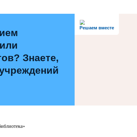
Решаем вместе
нием
 или
ов? Знаете,
 учреждений
библиотека»