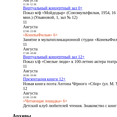
Августа
11:30
-
12:30
Виртуальный концертный зал 0+
Показ м/ф «Мойдодыр» (Союзмультфильм, 1954, 16 
мин.) (Ульяновой, 1, зал № 12)
11
Августа
12:00
-
13:00
«КоневаФильм» 6+
Занятие в мультипликационной студии «КоневаФиль
11
Августа
17:00
-
18:00
Виртуальный концертный зал 12+
Показ х/ф «Смелые люди» к 100-летию актера театра
11
Августа
18:00
-
19:00
Презентация книги 12+
Новая книга поэта Антона Чёрного «Сбор» (ул. М. У
12
Августа
12:00
-
13:00
«Читающая лошадка» 6+
Детский клуб любителей чтения. Знакомство с книг
Архивы