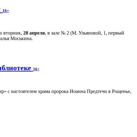
й
16+
во вторник,
28 апреля
, в зале № 2 (М. Ульяновой, 1, первый
талья Моськина.
иблиотеке
16+
р» с настоятелем храма пророка Иоанна Предтечи в Рощенье,