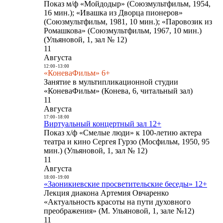
Показ м/ф «Мойдодыр» (Союзмультфильм, 1954,
16 мин.); «Ивашка из Дворца пионеров»
(Союзмультфильм, 1981, 10 мин.); «Паровозик из
Ромашкова» (Союзмультфильм, 1967, 10 мин.)
(Ульяновой, 1, зал № 12)
11
Августа
12:00
-
13:00
«КоневаФильм» 6+
Занятие в мультипликационной студии
«КоневаФильм» (Конева, 6, читальный зал)
11
Августа
17:00
-
18:00
Виртуальный концертный зал 12+
Показ х/ф «Смелые люди» к 100-летию актера
театра и кино Сергея Гурзо (Мосфильм, 1950, 95
мин.) (Ульяновой, 1, зал № 12)
11
Августа
18:00
-
19:00
«Заоникиевские просветительские беседы» 12+
Лекция диакона Артемия Овчаренко
«Актуальность красоты на пути духовного
преображения» (М. Ульяновой, 1, зале №12)
11