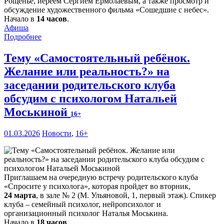
Рощенье, иереем Сергием Ермолаевым, а также просмотр и
обсуждение художественного фильма «Сошедшие с небес».
Начало в
14 часов
.
Афиша
Подробнее
Тему «Самостоятельный ребёнок.
Желание или реальность?» на
заседании родительского клуба
обсудим с психологом Натальей
Моськиной
16+
01.03.2026
Новости
,
16+
Приглашаем на очередную встречу родительского клуба
«Спросите у психолога», которая пройдет во вторник,
24 марта
, в зале № 2 (М. Ульяновой, 1, первый этаж). Спикер
клуба – семейный психолог, нейропсихолог и
организационный психолог Наталья Моськина.
Начало в
18 часов
.