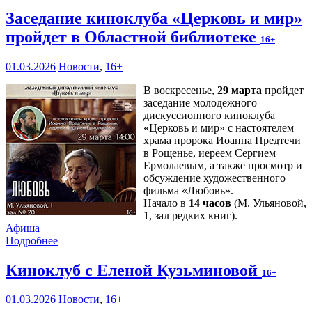
Заседание киноклуба «Церковь и мир»
пройдет в Областной библиотеке
16+
01.03.2026
Новости
,
16+
В воскресенье,
29 марта
пройдет
заседание молодежного
дискуссионного киноклуба
«Церковь и мир» с настоятелем
храма пророка Иоанна Предтечи
в Рощенье, иереем Сергием
Ермолаевым, а также просмотр и
обсуждение художественного
фильма «Любовь».
Начало в
14 часов
(М. Ульяновой,
1, зал редких книг).
Афиша
Подробнее
Киноклуб с Еленой Кузьминовой
16+
01.03.2026
Новости
,
16+