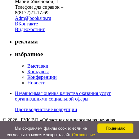
Марии Ульяновой, 1
Телефон для справок –
8(8172)21-17-69
Adm@booksite.ru
ВКонтакте
Видеохостинг
реклама
избранное
Выставки
Конкурсы
Конференции
Новости
Независимая оценка качества оказания услуг
организациями социальной сферы
Противодействие коррупции
© 2026 | БУК ВО «Областная универсальная научная
библиотека»
Мы cохраняем файлы cookie: если не
Принимаю
↑
согласны то можете закрыть сайт
Соглашение