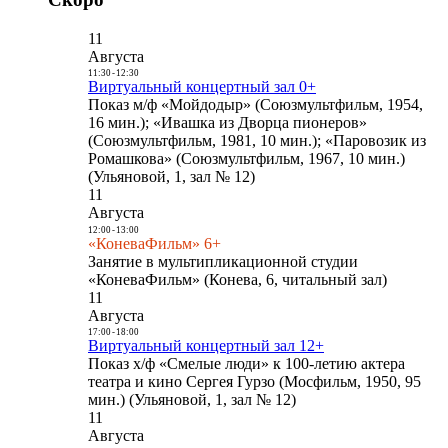
11
Августа
11:30
-
12:30
Виртуальный концертный зал 0+
Показ м/ф «Мойдодыр» (Союзмультфильм, 1954,
16 мин.); «Ивашка из Дворца пионеров»
(Союзмультфильм, 1981, 10 мин.); «Паровозик из
Ромашкова» (Союзмультфильм, 1967, 10 мин.)
(Ульяновой, 1, зал № 12)
11
Августа
12:00
-
13:00
«КоневаФильм» 6+
Занятие в мультипликационной студии
«КоневаФильм» (Конева, 6, читальный зал)
11
Августа
17:00
-
18:00
Виртуальный концертный зал 12+
Показ х/ф «Смелые люди» к 100-летию актера
театра и кино Сергея Гурзо (Мосфильм, 1950, 95
мин.) (Ульяновой, 1, зал № 12)
11
Августа