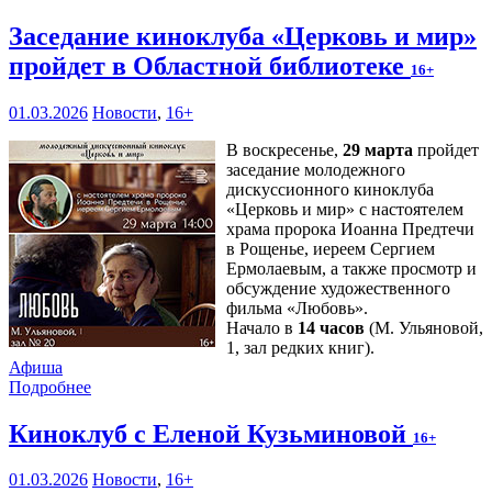
Заседание киноклуба «Церковь и мир»
пройдет в Областной библиотеке
16+
01.03.2026
Новости
,
16+
В воскресенье,
29 марта
пройдет
заседание молодежного
дискуссионного киноклуба
«Церковь и мир» с настоятелем
храма пророка Иоанна Предтечи
в Рощенье, иереем Сергием
Ермолаевым, а также просмотр и
обсуждение художественного
фильма «Любовь».
Начало в
14 часов
(М. Ульяновой,
1, зал редких книг).
Афиша
Подробнее
Киноклуб с Еленой Кузьминовой
16+
01.03.2026
Новости
,
16+