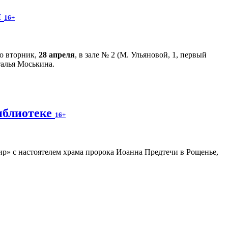
й
16+
во вторник,
28 апреля
, в зале № 2 (М. Ульяновой, 1, первый
талья Моськина.
иблиотеке
16+
р» с настоятелем храма пророка Иоанна Предтечи в Рощенье,