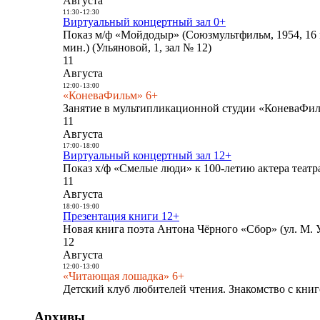
Августа
11:30
-
12:30
Виртуальный концертный зал 0+
Показ м/ф «Мойдодыр» (Союзмультфильм, 1954, 16 
мин.) (Ульяновой, 1, зал № 12)
11
Августа
12:00
-
13:00
«КоневаФильм» 6+
Занятие в мультипликационной студии «КоневаФиль
11
Августа
17:00
-
18:00
Виртуальный концертный зал 12+
Показ х/ф «Смелые люди» к 100-летию актера театра
11
Августа
18:00
-
19:00
Презентация книги 12+
Новая книга поэта Антона Чёрного «Сбор» (ул. М. У
12
Августа
12:00
-
13:00
«Читающая лошадка» 6+
Детский клуб любителей чтения. Знакомство с книг
Архивы