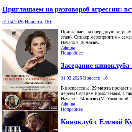
Приглашаем на разговороб агрессии: в
01.04.2026
Новости
,
16+
Приглашает на очередную встречу 
этаж). Спикер мероприятия – сем
Начало в
18 часов
.
Афиша
Подробнее
Заседание киноклуба 
01.03.2026
Новости
,
16+
В воскресенье,
29 марта
пройдет з
иереем Сергием Ермолаевым, а та
Начало в
14 часов
(М. Ульяновой, 1
Афиша
Подробнее
Киноклуб с Еленой К