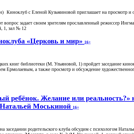
Киноклуб с Еленой Кузьминовой приглашает на просмотр и о
от вопрос задает своим зрителям прославленный режиссер Ингма
, 1, зал № 12
иноклуба «Церковь и мир»
16+
редких книг библиотеки (М. Ульяновой, 1) пройдет заседание кин
ием Ермолаевым, а также просмотр и обсуждение художественно
й ребёнок. Желание или реальность?» н
м Натальей Моськиной
16+