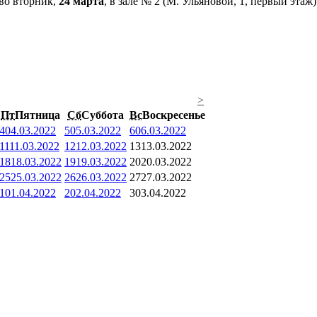
 во вторник,
24 марта
, в зале № 2 (М. Ульяновой, 1, первый эта
>
Пт
Пятница
Сб
Суббота
Вс
Воскресенье
4
04.03.2022
5
05.03.2022
6
06.03.2022
11
11.03.2022
12
12.03.2022
13
13.03.2022
18
18.03.2022
19
19.03.2022
20
20.03.2022
25
25.03.2022
26
26.03.2022
27
27.03.2022
1
01.04.2022
2
02.04.2022
3
03.04.2022