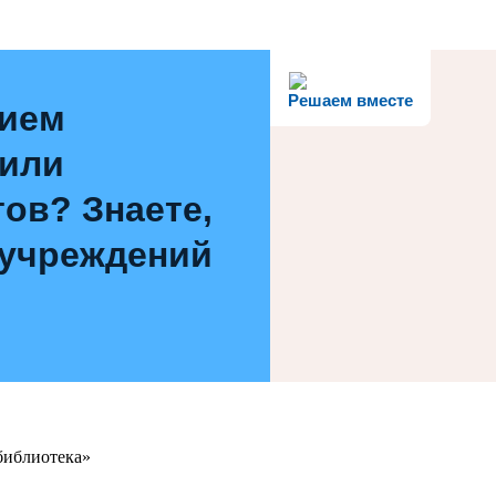
Решаем вместе
нием
 или
ов? Знаете,
 учреждений
библиотека»