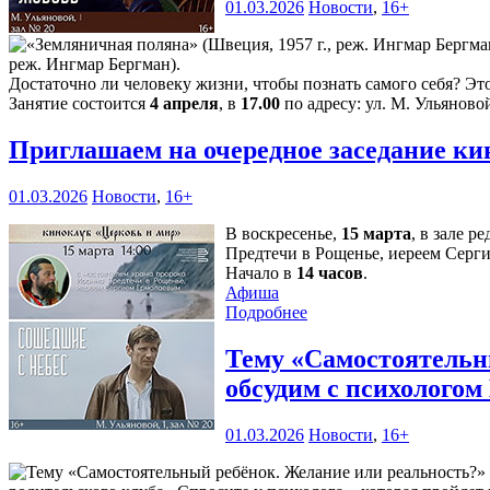
01.03.2026
Новости
,
16+
реж. Ингмар Бергман).
Достаточно ли человеку жизни, чтобы познать самого себя? Эт
Занятие состоится
4 апреля
, в
17.00
по адресу: ул. М. Ульяновой
Приглашаем на очередное заседание к
01.03.2026
Новости
,
16+
В воскресенье,
15 марта
, в зале 
Предтечи в Рощенье, иереем Серг
Начало в
14 часов
.
Афиша
Подробнее
Тему «Самостоятельны
обсудим с психолого
01.03.2026
Новости
,
16+