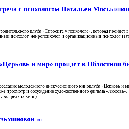
стреча с психологом Натальей Моськино
родительского клуба «Спросите у психолога», которая пройдет 
ейный психолог, нейропсихолог и организационный психолог На
«Церковь и мир» пройдет в Областной б
аседание молодежного дискуссионного киноклуба «Церковь и ми
кже просмотр и обсуждение художественного фильма «Любовь».
, зал редких книг).
узьминовой
16+