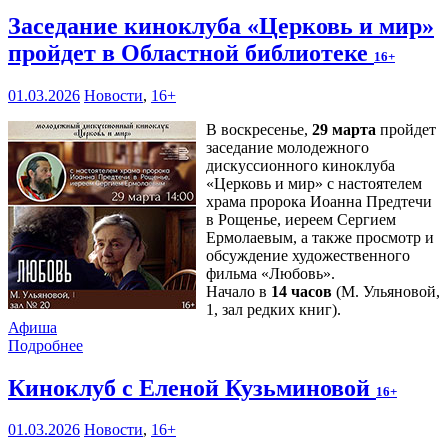
Заседание киноклуба «Церковь и мир»
пройдет в Областной библиотеке
16+
01.03.2026
Новости
,
16+
В воскресенье,
29 марта
пройдет
заседание молодежного
дискуссионного киноклуба
«Церковь и мир» с настоятелем
храма пророка Иоанна Предтечи
в Рощенье, иереем Сергием
Ермолаевым, а также просмотр и
обсуждение художественного
фильма «Любовь».
Начало в
14 часов
(М. Ульяновой,
1, зал редких книг).
Афиша
Подробнее
Киноклуб с Еленой Кузьминовой
16+
01.03.2026
Новости
,
16+