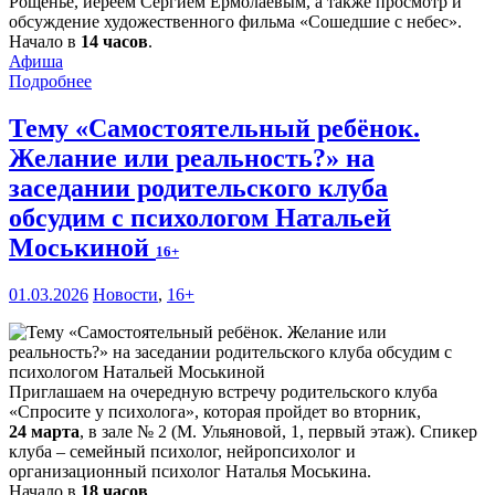
Рощенье, иереем Сергием Ермолаевым, а также просмотр и
обсуждение художественного фильма «Сошедшие с небес».
Начало в
14 часов
.
Афиша
Подробнее
Тему «Самостоятельный ребёнок.
Желание или реальность?» на
заседании родительского клуба
обсудим с психологом Натальей
Моськиной
16+
01.03.2026
Новости
,
16+
Приглашаем на очередную встречу родительского клуба
«Спросите у психолога», которая пройдет во вторник,
24 марта
, в зале № 2 (М. Ульяновой, 1, первый этаж). Спикер
клуба – семейный психолог, нейропсихолог и
организационный психолог Наталья Моськина.
Начало в
18 часов
.