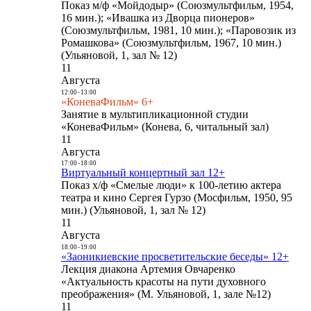
Показ м/ф «Мойдодыр» (Союзмультфильм, 1954,
16 мин.); «Ивашка из Дворца пионеров»
(Союзмультфильм, 1981, 10 мин.); «Паровозик из
Ромашкова» (Союзмультфильм, 1967, 10 мин.)
(Ульяновой, 1, зал № 12)
11
Августа
12:00
-
13:00
«КоневаФильм» 6+
Занятие в мультипликационной студии
«КоневаФильм» (Конева, 6, читальный зал)
11
Августа
17:00
-
18:00
Виртуальный концертный зал 12+
Показ х/ф «Смелые люди» к 100-летию актера
театра и кино Сергея Гурзо (Мосфильм, 1950, 95
мин.) (Ульяновой, 1, зал № 12)
11
Августа
18:00
-
19:00
«Заоникиевские просветительские беседы» 12+
Лекция диакона Артемия Овчаренко
«Актуальность красоты на пути духовного
преображения» (М. Ульяновой, 1, зале №12)
11