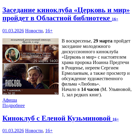
Заседание киноклуба «Церковь и мир»
пройдет в Областной библиотеке
16+
01.03.2026
Новости
,
16+
В воскресенье,
29 марта
пройдет
заседание молодежного
дискуссионного киноклуба
«Церковь и мир» с настоятелем
храма пророка Иоанна Предтечи
в Рощенье, иереем Сергием
Ермолаевым, а также просмотр и
обсуждение художественного
фильма «Любовь».
Начало в
14 часов
(М. Ульяновой,
1, зал редких книг).
Афиша
Подробнее
Киноклуб с Еленой Кузьминовой
16+
01.03.2026
Новости
,
16+