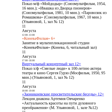
Показ м/ф «Мойдодыр» (Союзмультфильм, 1954,
16 мин.); «Ивашка из Дворца пионеров»
(Союзмультфильм, 1981, 10 мин.); «Паровозик из
Ромашкова» (Союзмультфильм, 1967, 10 мин.)
(Ульяновой, 1, зал № 12)
11
Августа
12:00
-
13:00
«КоневаФильм» 6+
Занятие в мультипликационной студии
«КоневаФильм» (Конева, 6, читальный зал)
11
Августа
17:00
-
18:00
Виртуальный концертный зал 12+
Показ х/ф «Смелые люди» к 100-летию актера
театра и кино Сергея Гурзо (Мосфильм, 1950, 95
мин.) (Ульяновой, 1, зал № 12)
11
Августа
18:00
-
19:00
«Заоникиевские просветительские беседы» 12+
Лекция диакона Артемия Овчаренко
«Актуальность красоты на пути духовного
преображения» (М. Ульяновой, 1, зале №12)