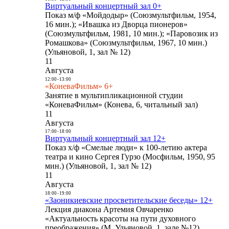
Виртуальный концертный зал 0+
Показ м/ф «Мойдодыр» (Союзмультфильм, 1954,
16 мин.); «Ивашка из Дворца пионеров»
(Союзмультфильм, 1981, 10 мин.); «Паровозик из
Ромашкова» (Союзмультфильм, 1967, 10 мин.)
(Ульяновой, 1, зал № 12)
11
Августа
12:00
-
13:00
«КоневаФильм» 6+
Занятие в мультипликационной студии
«КоневаФильм» (Конева, 6, читальный зал)
11
Августа
17:00
-
18:00
Виртуальный концертный зал 12+
Показ х/ф «Смелые люди» к 100-летию актера
театра и кино Сергея Гурзо (Мосфильм, 1950, 95
мин.) (Ульяновой, 1, зал № 12)
11
Августа
18:00
-
19:00
«Заоникиевские просветительские беседы» 12+
Лекция диакона Артемия Овчаренко
«Актуальность красоты на пути духовного
преображения» (М. Ульяновой, 1, зале №12)