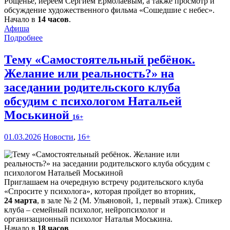
Рощенье, иереем Сергием Ермолаевым, а также просмотр и
обсуждение художественного фильма «Сошедшие с небес».
Начало в
14 часов
.
Афиша
Подробнее
Тему «Самостоятельный ребёнок.
Желание или реальность?» на
заседании родительского клуба
обсудим с психологом Натальей
Моськиной
16+
01.03.2026
Новости
,
16+
Приглашаем на очередную встречу родительского клуба
«Спросите у психолога», которая пройдет во вторник,
24 марта
, в зале № 2 (М. Ульяновой, 1, первый этаж). Спикер
клуба – семейный психолог, нейропсихолог и
организационный психолог Наталья Моськина.
Начало в
18 часов
.