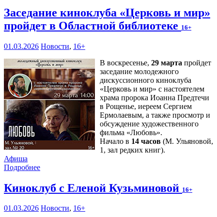
Заседание киноклуба «Церковь и мир»
пройдет в Областной библиотеке
16+
01.03.2026
Новости
,
16+
В воскресенье,
29 марта
пройдет
заседание молодежного
дискуссионного киноклуба
«Церковь и мир» с настоятелем
храма пророка Иоанна Предтечи
в Рощенье, иереем Сергием
Ермолаевым, а также просмотр и
обсуждение художественного
фильма «Любовь».
Начало в
14 часов
(М. Ульяновой,
1, зал редких книг).
Афиша
Подробнее
Киноклуб с Еленой Кузьминовой
16+
01.03.2026
Новости
,
16+