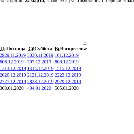
 во вторник,
24 марта
, в зале № 2 (М. Ульяновой, 1, первый эта
>
Пт
Пятница
Сб
Суббота
Вс
Воскресенье
29
29.11.2019
30
30.11.2019
1
01.12.2019
6
06.12.2019
7
07.12.2019
8
08.12.2019
13
13.12.2019
14
14.12.2019
15
15.12.2019
20
20.12.2019
21
21.12.2019
22
22.12.2019
27
27.12.2019
28
28.12.2019
29
29.12.2019
3
03.01.2020
4
04.01.2020
5
05.01.2020