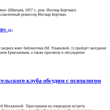
а» (Швеция, 1957 г., реж. Ингмар Бергман).
рославленный режиссер Ингмар Бергман.
ир»
16+
ле редких книг библиотеки (М. Ульяновой, 1) пройдет заседание
гием Ермолаевым, а также просмотр и обсуждение
ельского клуба обсудим с психологом
Приглашаем на очередную встречу