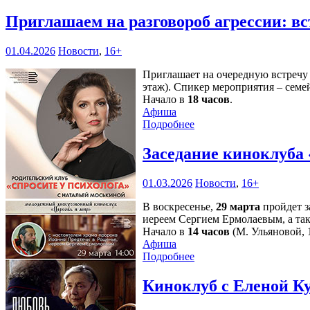
Приглашаем на разговороб агрессии: в
01.04.2026
Новости
,
16+
Приглашает на очередную встречу 
этаж). Спикер мероприятия – сем
Начало в
18 часов
.
Афиша
Подробнее
Заседание киноклуба 
01.03.2026
Новости
,
16+
В воскресенье,
29 марта
пройдет з
иереем Сергием Ермолаевым, а та
Начало в
14 часов
(М. Ульяновой, 1
Афиша
Подробнее
Киноклуб с Еленой К