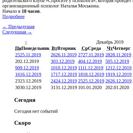
родительского клуба «Спросите у психолога», которая пройдет
организационный психолог Наталья Моськина.
Начало в
18 часов
.
Подробнее
← Предыдущая
Следующая →
<
Декабрь 2019
Пн
Понедельник
Вт
Вторник
Ср
Среда
Чт
Четверг
25
25.11.2019
26
26.11.2019
27
27.11.2019
28
28.11.2019
2
02.12.2019
3
03.12.2019
4
04.12.2019
5
05.12.2019
9
09.12.2019
10
10.12.2019
11
11.12.2019
12
12.12.2019
16
16.12.2019
17
17.12.2019
18
18.12.2019
19
19.12.2019
23
23.12.2019
24
24.12.2019
25
25.12.2019
26
26.12.2019
30
30.12.2019
31
31.12.2019
1
01.01.2020
2
02.01.2020
Сегодня
Сегодня нет событий
Скоро