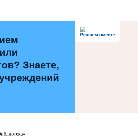
Решаем вместе
нием
 или
ов? Знаете,
 учреждений
библиотека»