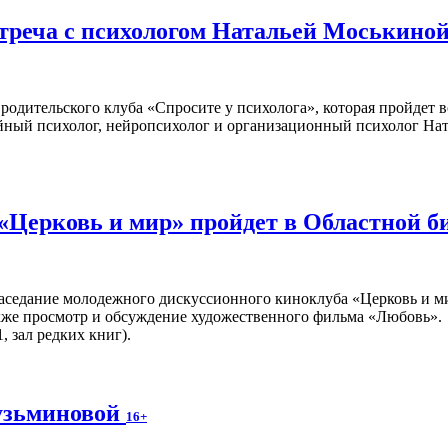
стреча с психологом Натальей Моськино
родительского клуба «Спросите у психолога», которая пройдет 
ейный психолог, нейропсихолог и организационный психолог На
«Церковь и мир» пройдет в Областной б
аседание молодежного дискуссионного киноклуба «Церковь и ми
кже просмотр и обсуждение художественного фильма «Любовь».
, зал редких книг).
узьминовой
16+