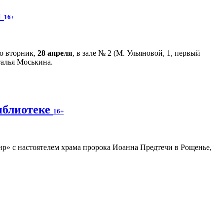
й
16+
во вторник,
28 апреля
, в зале № 2 (М. Ульяновой, 1, первый
талья Моськина.
иблиотеке
16+
р» с настоятелем храма пророка Иоанна Предтечи в Рощенье,