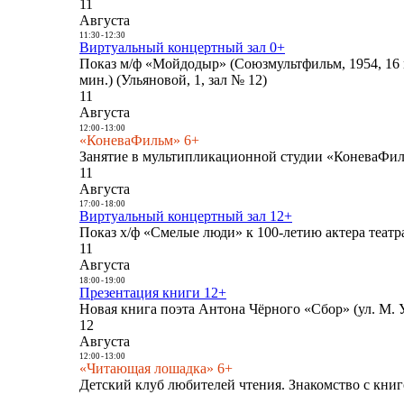
11
Августа
11:30
-
12:30
Виртуальный концертный зал 0+
Показ м/ф «Мойдодыр» (Союзмультфильм, 1954, 16 
мин.) (Ульяновой, 1, зал № 12)
11
Августа
12:00
-
13:00
«КоневаФильм» 6+
Занятие в мультипликационной студии «КоневаФиль
11
Августа
17:00
-
18:00
Виртуальный концертный зал 12+
Показ х/ф «Смелые люди» к 100-летию актера театра
11
Августа
18:00
-
19:00
Презентация книги 12+
Новая книга поэта Антона Чёрного «Сбор» (ул. М. У
12
Августа
12:00
-
13:00
«Читающая лошадка» 6+
Детский клуб любителей чтения. Знакомство с книг