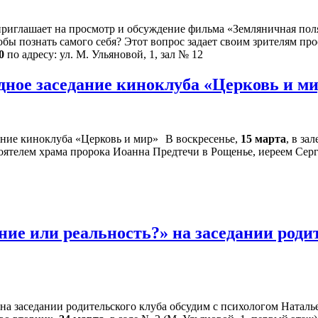
иглашает на просмотр и обсуждение фильма «Земляничная полян
обы познать самого себя? Этот вопрос задает своим зрителям п
0
по адресу: ул. М. Ульяновой, 1, зал № 12
дное заседание киноклуба «Церковь и м
В воскресенье,
15 марта
, в за
оятелем храма пророка Иоанна Предтечи в Рощенье, иереем Сер
ие или реальность?» на заседании родит