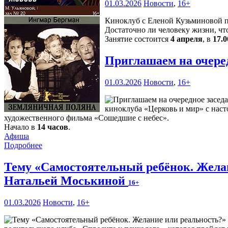
01.03.2026
Новости
,
16+
Киноклуб с Еленой Кузьминовой пр
Достаточно ли человеку жизни, чт
Занятие состоится
4 апреля
, в
17.0
Приглашаем на очере
01.03.2026
Новости
,
16+
киноклуба «Церковь и мир» с наст
художественного фильма «Сошедшие с небес».
Начало в
14 часов
.
Афиша
Подробнее
Тему «Самостоятельный ребёнок. Желан
Натальей Моськиной
16+
01.03.2026
Новости
,
16+