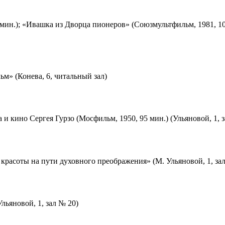
мин.); «Ивашка из Дворца пионеров» (Союзмультфильм, 1981, 10
м» (Конева, 6, читальный зал)
 и кино Сергея Гурзо (Мосфильм, 1950, 95 мин.) (Ульяновой, 1, 
красоты на пути духовного преображения» (М. Ульяновой, 1, за
льяновой, 1, зал № 20)