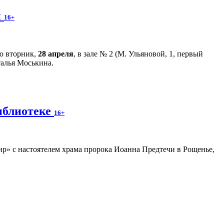
й
16+
во вторник,
28 апреля
, в зале № 2 (М. Ульяновой, 1, первый
талья Моськина.
иблиотеке
16+
р» с настоятелем храма пророка Иоанна Предтечи в Рощенье,