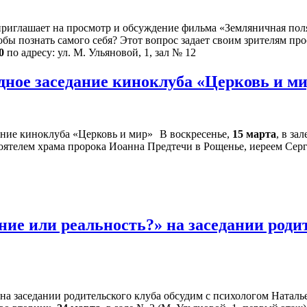
иглашает на просмотр и обсуждение фильма «Земляничная полян
обы познать самого себя? Этот вопрос задает своим зрителям п
0
по адресу: ул. М. Ульяновой, 1, зал № 12
дное заседание киноклуба «Церковь и м
В воскресенье,
15 марта
, в за
оятелем храма пророка Иоанна Предтечи в Рощенье, иереем Сер
ие или реальность?» на заседании родит