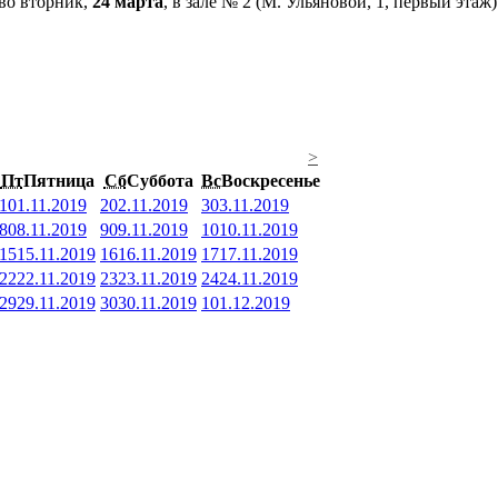
 во вторник,
24 марта
, в зале № 2 (М. Ульяновой, 1, первый эта
>
Пт
Пятница
Сб
Суббота
Вс
Воскресенье
1
01.11.2019
2
02.11.2019
3
03.11.2019
8
08.11.2019
9
09.11.2019
10
10.11.2019
15
15.11.2019
16
16.11.2019
17
17.11.2019
22
22.11.2019
23
23.11.2019
24
24.11.2019
29
29.11.2019
30
30.11.2019
1
01.12.2019