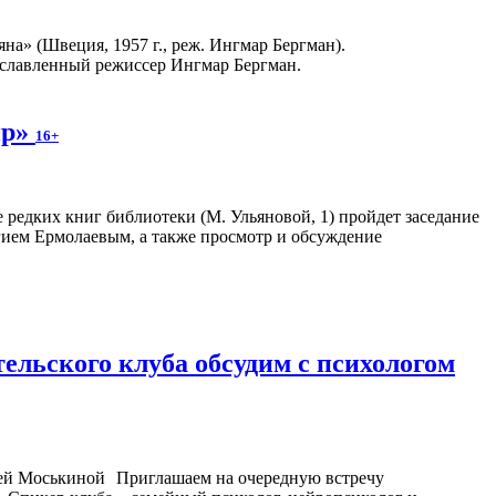
а» (Швеция, 1957 г., реж. Ингмар Бергман).
рославленный режиссер Ингмар Бергман.
ир»
16+
ле редких книг библиотеки (М. Ульяновой, 1) пройдет заседание
гием Ермолаевым, а также просмотр и обсуждение
ельского клуба обсудим с психологом
Приглашаем на очередную встречу