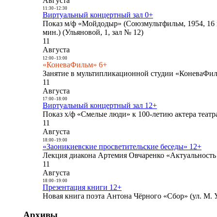
Августа
11:30
-
12:30
Виртуальный концертный зал 0+
Показ м/ф «Мойдодыр» (Союзмультфильм, 1954, 16 
мин.) (Ульяновой, 1, зал № 12)
11
Августа
12:00
-
13:00
«КоневаФильм» 6+
Занятие в мультипликационной студии «КоневаФиль
11
Августа
17:00
-
18:00
Виртуальный концертный зал 12+
Показ х/ф «Смелые люди» к 100-летию актера театра
11
Августа
18:00
-
19:00
«Заоникиевские просветительские беседы» 12+
Лекция диакона Артемия Овчаренко «Актуальность 
11
Августа
18:00
-
19:00
Презентация книги 12+
Новая книга поэта Антона Чёрного «Сбор» (ул. М. У
Архивы