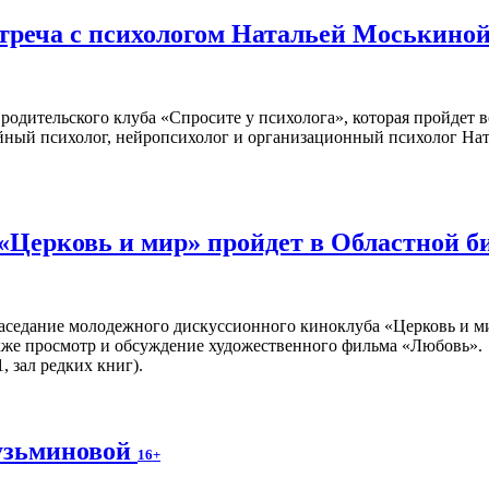
стреча с психологом Натальей Моськино
родительского клуба «Спросите у психолога», которая пройдет 
ейный психолог, нейропсихолог и организационный психолог На
«Церковь и мир» пройдет в Областной б
аседание молодежного дискуссионного киноклуба «Церковь и ми
кже просмотр и обсуждение художественного фильма «Любовь».
, зал редких книг).
узьминовой
16+