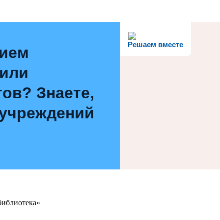
Решаем вместе
нием
 или
ов? Знаете,
 учреждений
библиотека»