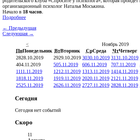
родительского клуба «Спросите у психолога», которая пройдет
организационный психолог Наталья Моськина.
Начало в
18 часов
.
Подробнее
← Предыдущая
Следующая →
<
Ноябрь 2019
Пн
Понедельник
Вт
Вторник
Ср
Среда
Чт
Четверг
28
28.10.2019
29
29.10.2019
30
30.10.2019
31
31.10.2019
4
04.11.2019
5
05.11.2019
6
06.11.2019
7
07.11.2019
11
11.11.2019
12
12.11.2019
13
13.11.2019
14
14.11.2019
18
18.11.2019
19
19.11.2019
20
20.11.2019
21
21.11.2019
25
25.11.2019
26
26.11.2019
27
27.11.2019
28
28.11.2019
Сегодня
Сегодня нет событий
Скоро
11