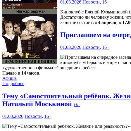
01.03.2026
Новости
,
16+
Киноклуб с Еленой Кузьминовой пр
Достаточно ли человеку жизни, чт
Занятие состоится
4 апреля
, в
17.0
Приглашаем на очере
01.03.2026
Новости
,
16+
киноклуба «Церковь и мир» с наст
художественного фильма «Сошедшие с небес».
Начало в
14 часов
.
Афиша
Подробнее
Тему «Самостоятельный ребёнок. Желан
Натальей Моськиной
16+
01.03.2026
Новости
,
16+