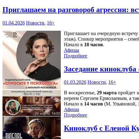
Приглашаем на разговороб агрессии: в
01.04.2026
Новости
,
16+
Приглашает на очередную встречу 
этаж). Спикер мероприятия – сем
Начало в
18 часов
.
Афиша
Подробнее
Заседание киноклуба 
01.03.2026
Новости
,
16+
В воскресенье,
29 марта
пройдет з
иереем Сергием Ермолаевым, а та
Начало в
14 часов
(М. Ульяновой, 1
Афиша
Подробнее
Киноклуб с Еленой К