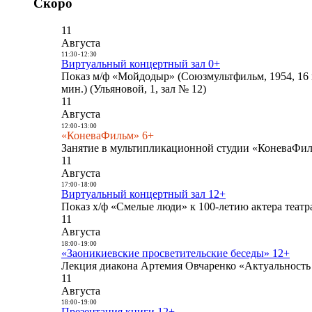
Скоро
11
Августа
11:30
-
12:30
Виртуальный концертный зал 0+
Показ м/ф «Мойдодыр» (Союзмультфильм, 1954, 16 
мин.) (Ульяновой, 1, зал № 12)
11
Августа
12:00
-
13:00
«КоневаФильм» 6+
Занятие в мультипликационной студии «КоневаФиль
11
Августа
17:00
-
18:00
Виртуальный концертный зал 12+
Показ х/ф «Смелые люди» к 100-летию актера театра
11
Августа
18:00
-
19:00
«Заоникиевские просветительские беседы» 12+
Лекция диакона Артемия Овчаренко «Актуальность 
11
Августа
18:00
-
19:00
Презентация книги 12+