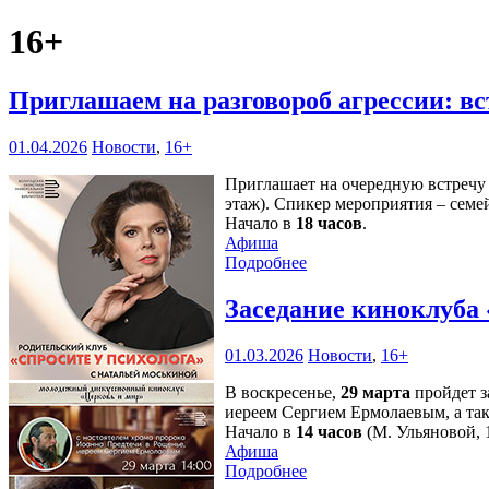
16+
Приглашаем на разговороб агрессии: в
01.04.2026
Новости
,
16+
Приглашает на очередную встречу 
этаж). Спикер мероприятия – сем
Начало в
18 часов
.
Афиша
Подробнее
Заседание киноклуба 
01.03.2026
Новости
,
16+
В воскресенье,
29 марта
пройдет з
иереем Сергием Ермолаевым, а та
Начало в
14 часов
(М. Ульяновой, 1
Афиша
Подробнее