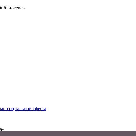
библиотека»
иями социальной сферы
а»