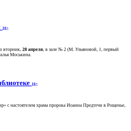
й
16+
во вторник,
28 апреля
, в зале № 2 (М. Ульяновой, 1, первый
талья Моськина.
иблиотеке
16+
р» с настоятелем храма пророка Иоанна Предтечи в Рощенье,