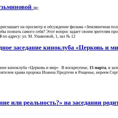
узьминовой
16+
иглашает на просмотр и обсуждение фильма «Земляничная полян
обы познать самого себя? Этот вопрос задает своим зрителям п
0
по адресу: ул. М. Ульяновой, 1, зал № 12
дное заседание киноклуба «Церковь и м
В воскресенье,
15 марта
, в за
оятелем храма пророка Иоанна Предтечи в Рощенье, иереем Сер
ие или реальность?» на заседании родит