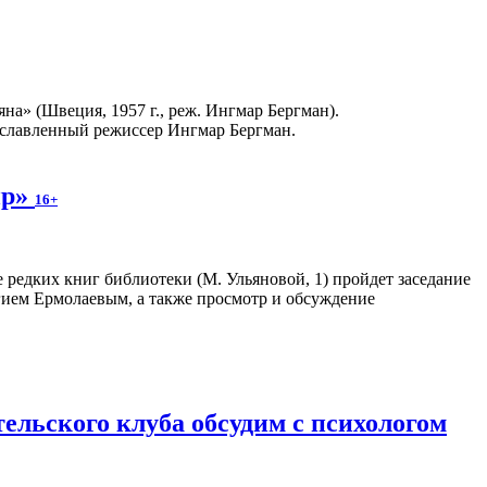
а» (Швеция, 1957 г., реж. Ингмар Бергман).
рославленный режиссер Ингмар Бергман.
ир»
16+
ле редких книг библиотеки (М. Ульяновой, 1) пройдет заседание
гием Ермолаевым, а также просмотр и обсуждение
ельского клуба обсудим с психологом