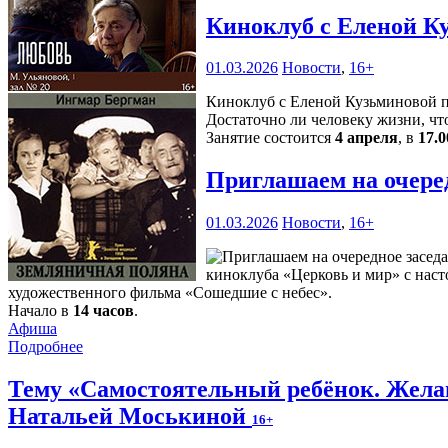
Киноклуб с Еленой К
01.03.2026
Новости
,
16+
Киноклуб с Еленой Кузьминовой пр
Достаточно ли человеку жизни, чт
Занятие состоится
4 апреля
, в
17.0
Приглашаем на очере
01.03.2026
Новости
,
16+
киноклуба «Церковь и мир» с наст
художественного фильма «Сошедшие с небес».
Начало в
14 часов
.
Афиша
Подробнее
Тему «Самостоятельный ребёнок. Желан
Натальей Моськиной
16+