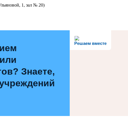
льяновой, 1, зал № 20)
Решаем вместе
нием
 или
ов? Знаете,
 учреждений