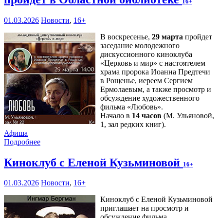
16+
01.03.2026
Новости
,
16+
В воскресенье,
29 марта
пройдет
заседание молодежного
дискуссионного киноклуба
«Церковь и мир» с настоятелем
храма пророка Иоанна Предтечи
в Рощенье, иереем Сергием
Ермолаевым, а также просмотр и
обсуждение художественного
фильма «Любовь».
Начало в
14 часов
(М. Ульяновой,
1, зал редких книг).
Афиша
Подробнее
Киноклуб с Еленой Кузьминовой
16+
01.03.2026
Новости
,
16+
Киноклуб с Еленой Кузьминовой
приглашает на просмотр и
обсуждение фильма