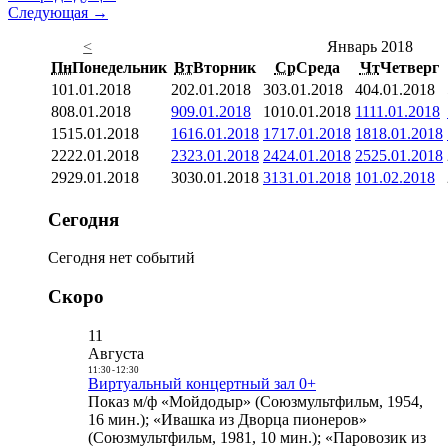
Следующая →
<
Январь 2018
Пн
Понедельник
Вт
Вторник
Ср
Среда
Чт
Четверг
1
01.01.2018
2
02.01.2018
3
03.01.2018
4
04.01.2018
8
08.01.2018
9
09.01.2018
10
10.01.2018
11
11.01.2018
15
15.01.2018
16
16.01.2018
17
17.01.2018
18
18.01.2018
22
22.01.2018
23
23.01.2018
24
24.01.2018
25
25.01.2018
29
29.01.2018
30
30.01.2018
31
31.01.2018
1
01.02.2018
Сегодня
Сегодня нет событий
Скоро
11
Августа
11:30
-
12:30
Виртуальный концертный зал 0+
Показ м/ф «Мойдодыр» (Союзмультфильм, 1954,
16 мин.); «Ивашка из Дворца пионеров»
(Союзмультфильм, 1981, 10 мин.); «Паровозик из