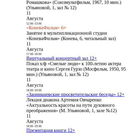
Ромашкова» (Союзмультфильм, 1967, 10 мин.)
(Ульяновой, 1, зал № 12)
11
Августа
12:00
-
13:00
«КоневаФильм» 6+
Занятие в мультипликационной студии
«КоневаФильм» (Конева, 6, читальный зал)
11
Августа
17:00
-
18:00
Виртуальный концертный зал 12+
Показ х/ф «Смелые люди» к 100-летию актера
театра и кино Сергея Гурзо (Мосфильм, 1950, 95
мин.) (Ульяновой, 1, зал № 12)
11
Августа
18:00
-
19:00
«Заоникиевские просветительские беседы» 12+
Лекция диакона Артемия Овчаренко
«Актуальность красоты на пути духовного
преображения» (М. Ульяновой, 1, зале №12)
11
Августа
18:00
-
19:00
Презентация книги 12+