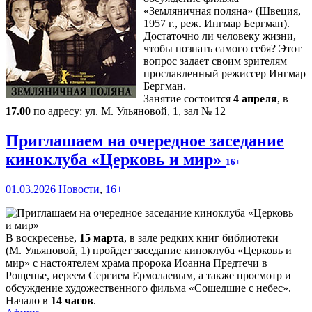
«Земляничная поляна» (Швеция,
1957 г., реж. Ингмар Бергман).
Достаточно ли человеку жизни,
чтобы познать самого себя? Этот
вопрос задает своим зрителям
прославленный режиссер Ингмар
Бергман.
Занятие состоится
4 апреля
, в
17.00
по адресу: ул. М. Ульяновой, 1, зал № 12
Приглашаем на очередное заседание
киноклуба «Церковь и мир»
16+
01.03.2026
Новости
,
16+
В воскресенье,
15 марта
, в зале редких книг библиотеки
(М. Ульяновой, 1) пройдет заседание киноклуба «Церковь и
мир» с настоятелем храма пророка Иоанна Предтечи в
Рощенье, иереем Сергием Ермолаевым, а также просмотр и
обсуждение художественного фильма «Сошедшие с небес».
Начало в
14 часов
.