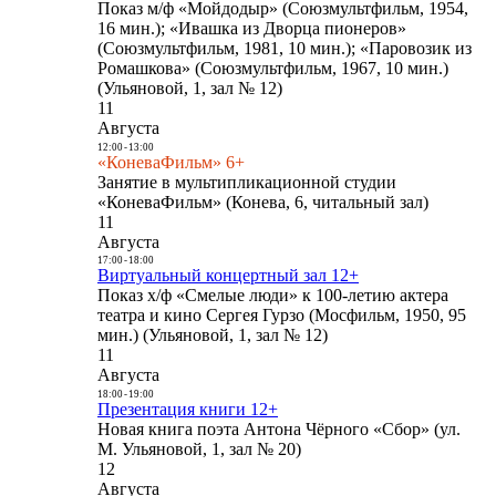
Показ м/ф «Мойдодыр» (Союзмультфильм, 1954,
16 мин.); «Ивашка из Дворца пионеров»
(Союзмультфильм, 1981, 10 мин.); «Паровозик из
Ромашкова» (Союзмультфильм, 1967, 10 мин.)
(Ульяновой, 1, зал № 12)
11
Августа
12:00
-
13:00
«КоневаФильм» 6+
Занятие в мультипликационной студии
«КоневаФильм» (Конева, 6, читальный зал)
11
Августа
17:00
-
18:00
Виртуальный концертный зал 12+
Показ х/ф «Смелые люди» к 100-летию актера
театра и кино Сергея Гурзо (Мосфильм, 1950, 95
мин.) (Ульяновой, 1, зал № 12)
11
Августа
18:00
-
19:00
Презентация книги 12+
Новая книга поэта Антона Чёрного «Сбор» (ул.
М. Ульяновой, 1, зал № 20)
12
Августа