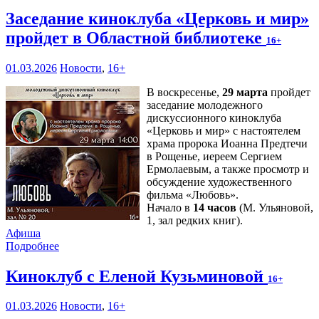
Заседание киноклуба «Церковь и мир»
пройдет в Областной библиотеке
16+
01.03.2026
Новости
,
16+
В воскресенье,
29 марта
пройдет
заседание молодежного
дискуссионного киноклуба
«Церковь и мир» с настоятелем
храма пророка Иоанна Предтечи
в Рощенье, иереем Сергием
Ермолаевым, а также просмотр и
обсуждение художественного
фильма «Любовь».
Начало в
14 часов
(М. Ульяновой,
1, зал редких книг).
Афиша
Подробнее
Киноклуб с Еленой Кузьминовой
16+
01.03.2026
Новости
,
16+