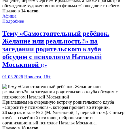
Рощенье, иереем Сергием Ермолаевым, а также просмотр и
обсуждение художественного фильма «Сошедшие с небес».
Начало в
14 часов
.
Афиша
Подробнее
Тему «Самостоятельный ребёнок.
Желание или реальность?» на
заседании родительского клуба
обсудим с психологом Натальей
Моськиной
16+
01.03.2026
Новости
,
16+
Приглашаем на очередную встречу родительского клуба
«Спросите у психолога», которая пройдет во вторник,
24 марта
, в зале № 2 (М. Ульяновой, 1, первый этаж). Спикер
клуба – семейный психолог, нейропсихолог и
организационный психолог Наталья Моськина.
Начало в
18 часов
.