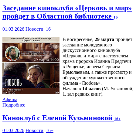
Заседание киноклуба «Церковь и мир»
пройдет в Областной библиотеке
16+
01.03.2026
Новости
,
16+
В воскресенье,
29 марта
пройдет
заседание молодежного
дискуссионного киноклуба
«Церковь и мир» с настоятелем
храма пророка Иоанна Предтечи
в Рощенье, иереем Сергием
Ермолаевым, а также просмотр и
обсуждение художественного
фильма «Любовь».
Начало в
14 часов
(М. Ульяновой,
1, зал редких книг).
Афиша
Подробнее
Киноклуб с Еленой Кузьминовой
16+
01.03.2026
Новости
,
16+