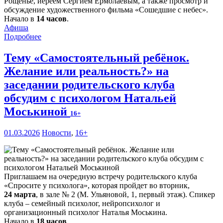
Рощенье, иереем Сергием Ермолаевым, а также просмотр и
обсуждение художественного фильма «Сошедшие с небес».
Начало в
14 часов
.
Афиша
Подробнее
Тему «Самостоятельный ребёнок.
Желание или реальность?» на
заседании родительского клуба
обсудим с психологом Натальей
Моськиной
16+
01.03.2026
Новости
,
16+
Приглашаем на очередную встречу родительского клуба
«Спросите у психолога», которая пройдет во вторник,
24 марта
, в зале № 2 (М. Ульяновой, 1, первый этаж). Спикер
клуба – семейный психолог, нейропсихолог и
организационный психолог Наталья Моськина.
Начало в
18 часов
.