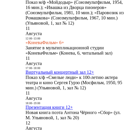
Показ м/ф «Мойдодыр» (Союзмультфильм, 1954,
16 мин.); «Ивашка из Дворца пионеров»
(Союзмультфильм, 1981, 10 мин.); «Паровозик из
Ромашкова» (Союзмультфильм, 1967, 10 мин.)
(Ульяновой, 1, зал № 12)
11
Августа
12:00
-
13:00
«КоневаФильм» 6+
Занятие в мультипликационной студии
«КоневаФильм» (Конева, 6, читальный зал)
11
Августа
17:00
-
18:00
Виртуальный концертный зал 12+
Показ х/ф «Смелые люди» к 100-летию актера
театра и кино Сергея Гурзо (Мосфильм, 1950, 95
мин.) (Ульяновой, 1, зал № 12)
11
Августа
18:00
-
19:00
Презентация книги 12+
Новая книга поэта Антона Чёрного «Сбор» (ул.
М. Ульяновой, 1, зал № 20)
12
Августа