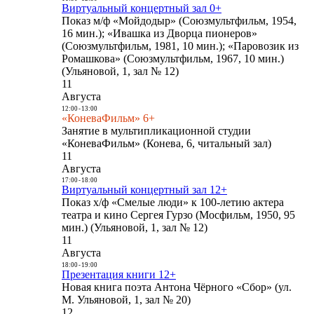
Виртуальный концертный зал 0+
Показ м/ф «Мойдодыр» (Союзмультфильм, 1954,
16 мин.); «Ивашка из Дворца пионеров»
(Союзмультфильм, 1981, 10 мин.); «Паровозик из
Ромашкова» (Союзмультфильм, 1967, 10 мин.)
(Ульяновой, 1, зал № 12)
11
Августа
12:00
-
13:00
«КоневаФильм» 6+
Занятие в мультипликационной студии
«КоневаФильм» (Конева, 6, читальный зал)
11
Августа
17:00
-
18:00
Виртуальный концертный зал 12+
Показ х/ф «Смелые люди» к 100-летию актера
театра и кино Сергея Гурзо (Мосфильм, 1950, 95
мин.) (Ульяновой, 1, зал № 12)
11
Августа
18:00
-
19:00
Презентация книги 12+
Новая книга поэта Антона Чёрного «Сбор» (ул.
М. Ульяновой, 1, зал № 20)
12