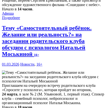
Рощенье, иереем Сергием Ермолаевым, а также просмотр и
обсуждение художественного фильма «Сошедшие с небес».
Начало в
14 часов
.
Афиша
Подробнее
Тему «Самостоятельный ребёнок.
Желание или реальность?» на
заседании родительского клуба
обсудим с психологом Натальей
Моськиной
16+
01.03.2026
Новости
,
16+
Приглашаем на очередную встречу родительского клуба
«Спросите у психолога», которая пройдет во вторник,
24 марта
, в зале № 2 (М. Ульяновой, 1, первый этаж). Спикер
клуба – семейный психолог, нейропсихолог и
организационный психолог Наталья Моськина.
Начало в
18 часов
.