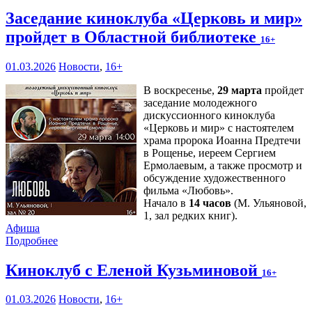
Заседание киноклуба «Церковь и мир»
пройдет в Областной библиотеке
16+
01.03.2026
Новости
,
16+
В воскресенье,
29 марта
пройдет
заседание молодежного
дискуссионного киноклуба
«Церковь и мир» с настоятелем
храма пророка Иоанна Предтечи
в Рощенье, иереем Сергием
Ермолаевым, а также просмотр и
обсуждение художественного
фильма «Любовь».
Начало в
14 часов
(М. Ульяновой,
1, зал редких книг).
Афиша
Подробнее
Киноклуб с Еленой Кузьминовой
16+
01.03.2026
Новости
,
16+