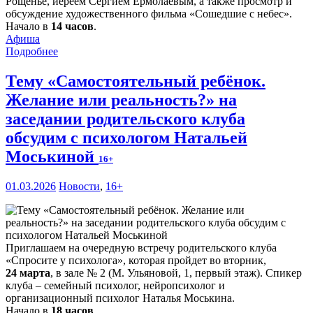
Рощенье, иереем Сергием Ермолаевым, а также просмотр и
обсуждение художественного фильма «Сошедшие с небес».
Начало в
14 часов
.
Афиша
Подробнее
Тему «Самостоятельный ребёнок.
Желание или реальность?» на
заседании родительского клуба
обсудим с психологом Натальей
Моськиной
16+
01.03.2026
Новости
,
16+
Приглашаем на очередную встречу родительского клуба
«Спросите у психолога», которая пройдет во вторник,
24 марта
, в зале № 2 (М. Ульяновой, 1, первый этаж). Спикер
клуба – семейный психолог, нейропсихолог и
организационный психолог Наталья Моськина.
Начало в
18 часов
.