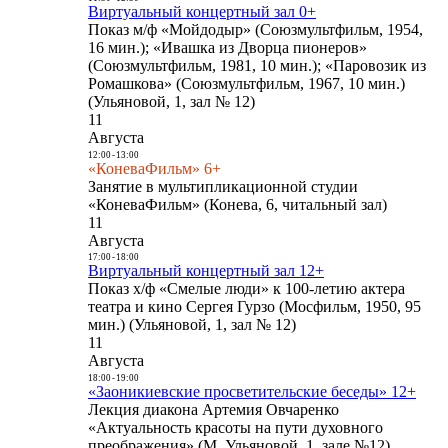
Виртуальный концертный зал 0+
Показ м/ф «Мойдодыр» (Союзмультфильм, 1954,
16 мин.); «Ивашка из Дворца пионеров»
(Союзмультфильм, 1981, 10 мин.); «Паровозик из
Ромашкова» (Союзмультфильм, 1967, 10 мин.)
(Ульяновой, 1, зал № 12)
11
Августа
12:00
-
13:00
«КоневаФильм» 6+
Занятие в мультипликационной студии
«КоневаФильм» (Конева, 6, читальный зал)
11
Августа
17:00
-
18:00
Виртуальный концертный зал 12+
Показ х/ф «Смелые люди» к 100-летию актера
театра и кино Сергея Гурзо (Мосфильм, 1950, 95
мин.) (Ульяновой, 1, зал № 12)
11
Августа
18:00
-
19:00
«Заоникиевские просветительские беседы» 12+
Лекция диакона Артемия Овчаренко
«Актуальность красоты на пути духовного
преображения» (М. Ульяновой, 1, зале №12)