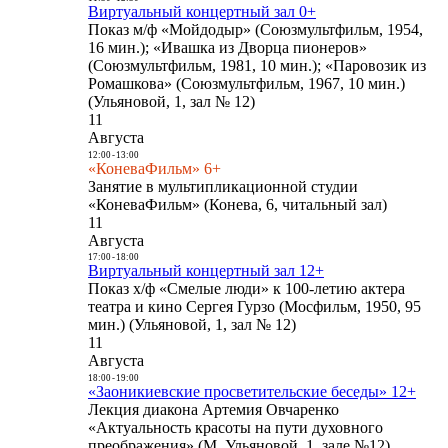
Виртуальный концертный зал 0+
Показ м/ф «Мойдодыр» (Союзмультфильм, 1954,
16 мин.); «Ивашка из Дворца пионеров»
(Союзмультфильм, 1981, 10 мин.); «Паровозик из
Ромашкова» (Союзмультфильм, 1967, 10 мин.)
(Ульяновой, 1, зал № 12)
11
Августа
12:00
-
13:00
«КоневаФильм» 6+
Занятие в мультипликационной студии
«КоневаФильм» (Конева, 6, читальный зал)
11
Августа
17:00
-
18:00
Виртуальный концертный зал 12+
Показ х/ф «Смелые люди» к 100-летию актера
театра и кино Сергея Гурзо (Мосфильм, 1950, 95
мин.) (Ульяновой, 1, зал № 12)
11
Августа
18:00
-
19:00
«Заоникиевские просветительские беседы» 12+
Лекция диакона Артемия Овчаренко
«Актуальность красоты на пути духовного
преображения» (М. Ульяновой, 1, зале №12)