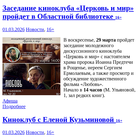
Заседание киноклуба «Церковь и мир»
пройдет в Областной библиотеке
16+
01.03.2026
Новости
,
16+
В воскресенье,
29 марта
пройдет
заседание молодежного
дискуссионного киноклуба
«Церковь и мир» с настоятелем
храма пророка Иоанна Предтечи
в Рощенье, иереем Сергием
Ермолаевым, а также просмотр и
обсуждение художественного
фильма «Любовь».
Начало в
14 часов
(М. Ульяновой,
1, зал редких книг).
Афиша
Подробнее
Киноклуб с Еленой Кузьминовой
16+
01.03.2026
Новости
,
16+