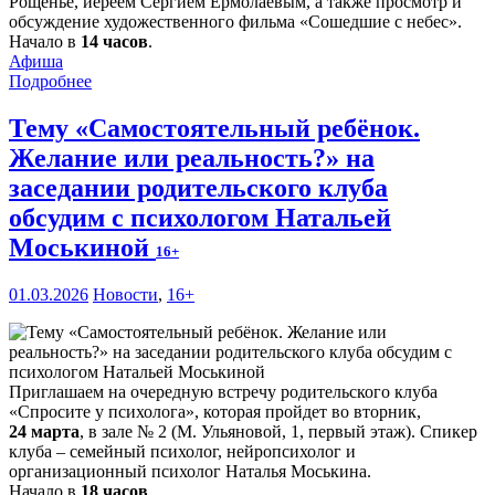
Рощенье, иереем Сергием Ермолаевым, а также просмотр и
обсуждение художественного фильма «Сошедшие с небес».
Начало в
14 часов
.
Афиша
Подробнее
Тему «Самостоятельный ребёнок.
Желание или реальность?» на
заседании родительского клуба
обсудим с психологом Натальей
Моськиной
16+
01.03.2026
Новости
,
16+
Приглашаем на очередную встречу родительского клуба
«Спросите у психолога», которая пройдет во вторник,
24 марта
, в зале № 2 (М. Ульяновой, 1, первый этаж). Спикер
клуба – семейный психолог, нейропсихолог и
организационный психолог Наталья Моськина.
Начало в
18 часов
.