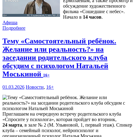
Ермолаевым, а также просмотр и
обсуждение художественного
фильма «Сошедшие с небес».
Начало в
14 часов
.
Афиша
Подробнее
Тему «Самостоятельный ребёнок.
Желание или реальность?» на
заседании родительского клуба
обсудим с психологом Натальей
Моськиной
16+
01.03.2026
Новости
,
16+
Приглашаем на очередную встречу родительского клуба
«Спросите у психолога», которая пройдет во вторник,
24 марта
, в зале № 2 (М. Ульяновой, 1, первый этаж). Спикер
клуба – семейный психолог, нейропсихолог и
организационный психолог Наталья Моськина.