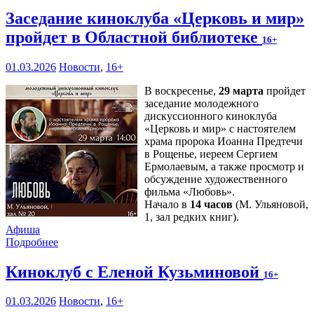
Заседание киноклуба «Церковь и мир»
пройдет в Областной библиотеке
16+
01.03.2026
Новости
,
16+
В воскресенье,
29 марта
пройдет
заседание молодежного
дискуссионного киноклуба
«Церковь и мир» с настоятелем
храма пророка Иоанна Предтечи
в Рощенье, иереем Сергием
Ермолаевым, а также просмотр и
обсуждение художественного
фильма «Любовь».
Начало в
14 часов
(М. Ульяновой,
1, зал редких книг).
Афиша
Подробнее
Киноклуб с Еленой Кузьминовой
16+
01.03.2026
Новости
,
16+