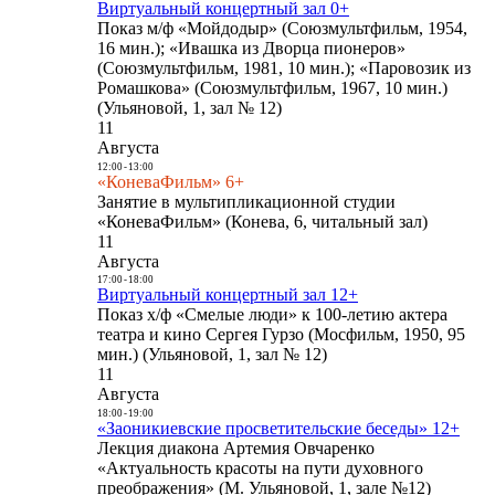
Виртуальный концертный зал 0+
Показ м/ф «Мойдодыр» (Союзмультфильм, 1954,
16 мин.); «Ивашка из Дворца пионеров»
(Союзмультфильм, 1981, 10 мин.); «Паровозик из
Ромашкова» (Союзмультфильм, 1967, 10 мин.)
(Ульяновой, 1, зал № 12)
11
Августа
12:00
-
13:00
«КоневаФильм» 6+
Занятие в мультипликационной студии
«КоневаФильм» (Конева, 6, читальный зал)
11
Августа
17:00
-
18:00
Виртуальный концертный зал 12+
Показ х/ф «Смелые люди» к 100-летию актера
театра и кино Сергея Гурзо (Мосфильм, 1950, 95
мин.) (Ульяновой, 1, зал № 12)
11
Августа
18:00
-
19:00
«Заоникиевские просветительские беседы» 12+
Лекция диакона Артемия Овчаренко
«Актуальность красоты на пути духовного
преображения» (М. Ульяновой, 1, зале №12)