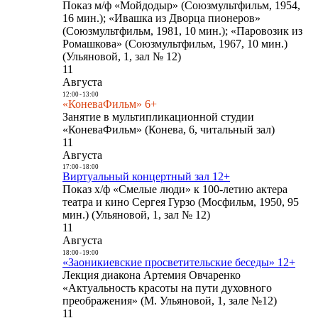
Показ м/ф «Мойдодыр» (Союзмультфильм, 1954,
16 мин.); «Ивашка из Дворца пионеров»
(Союзмультфильм, 1981, 10 мин.); «Паровозик из
Ромашкова» (Союзмультфильм, 1967, 10 мин.)
(Ульяновой, 1, зал № 12)
11
Августа
12:00
-
13:00
«КоневаФильм» 6+
Занятие в мультипликационной студии
«КоневаФильм» (Конева, 6, читальный зал)
11
Августа
17:00
-
18:00
Виртуальный концертный зал 12+
Показ х/ф «Смелые люди» к 100-летию актера
театра и кино Сергея Гурзо (Мосфильм, 1950, 95
мин.) (Ульяновой, 1, зал № 12)
11
Августа
18:00
-
19:00
«Заоникиевские просветительские беседы» 12+
Лекция диакона Артемия Овчаренко
«Актуальность красоты на пути духовного
преображения» (М. Ульяновой, 1, зале №12)
11