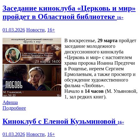
Заседание киноклуба «Церковь и мир»
пройдет в Областной библиотеке
16+
01.03.2026
Новости
,
16+
В воскресенье,
29 марта
пройдет
заседание молодежного
дискуссионного киноклуба
«Церковь и мир» с настоятелем
храма пророка Иоанна Предтечи
в Рощенье, иереем Сергием
Ермолаевым, а также просмотр и
обсуждение художественного
фильма «Любовь».
Начало в
14 часов
(М. Ульяновой,
1, зал редких книг).
Афиша
Подробнее
Киноклуб с Еленой Кузьминовой
16+
01.03.2026
Новости
,
16+