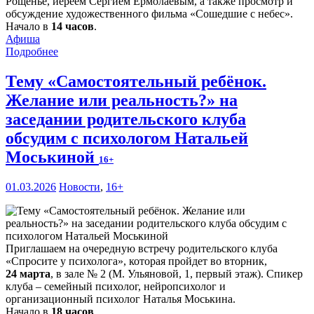
Рощенье, иереем Сергием Ермолаевым, а также просмотр и
обсуждение художественного фильма «Сошедшие с небес».
Начало в
14 часов
.
Афиша
Подробнее
Тему «Самостоятельный ребёнок.
Желание или реальность?» на
заседании родительского клуба
обсудим с психологом Натальей
Моськиной
16+
01.03.2026
Новости
,
16+
Приглашаем на очередную встречу родительского клуба
«Спросите у психолога», которая пройдет во вторник,
24 марта
, в зале № 2 (М. Ульяновой, 1, первый этаж). Спикер
клуба – семейный психолог, нейропсихолог и
организационный психолог Наталья Моськина.
Начало в
18 часов
.