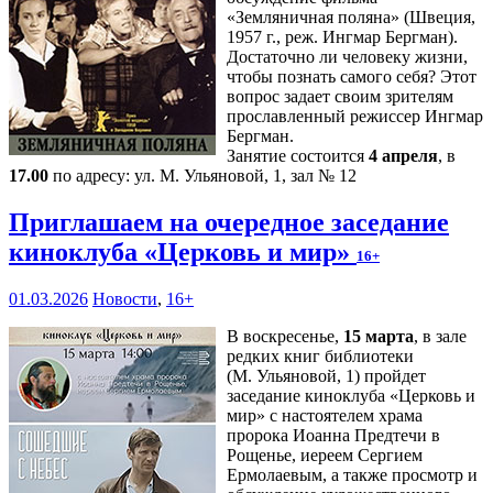
«Земляничная поляна» (Швеция,
1957 г., реж. Ингмар Бергман).
Достаточно ли человеку жизни,
чтобы познать самого себя? Этот
вопрос задает своим зрителям
прославленный режиссер Ингмар
Бергман.
Занятие состоится
4 апреля
, в
17.00
по адресу: ул. М. Ульяновой, 1, зал № 12
Приглашаем на очередное заседание
киноклуба «Церковь и мир»
16+
01.03.2026
Новости
,
16+
В воскресенье,
15 марта
, в зале
редких книг библиотеки
(М. Ульяновой, 1) пройдет
заседание киноклуба «Церковь и
мир» с настоятелем храма
пророка Иоанна Предтечи в
Рощенье, иереем Сергием
Ермолаевым, а также просмотр и