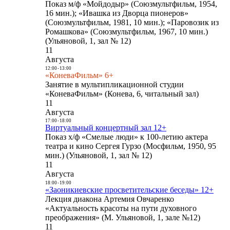
Показ м/ф «Мойдодыр» (Союзмультфильм, 1954,
16 мин.); «Ивашка из Дворца пионеров»
(Союзмультфильм, 1981, 10 мин.); «Паровозик из
Ромашкова» (Союзмультфильм, 1967, 10 мин.)
(Ульяновой, 1, зал № 12)
11
Августа
12:00
-
13:00
«КоневаФильм» 6+
Занятие в мультипликационной студии
«КоневаФильм» (Конева, 6, читальный зал)
11
Августа
17:00
-
18:00
Виртуальный концертный зал 12+
Показ х/ф «Смелые люди» к 100-летию актера
театра и кино Сергея Гурзо (Мосфильм, 1950, 95
мин.) (Ульяновой, 1, зал № 12)
11
Августа
18:00
-
19:00
«Заоникиевские просветительские беседы» 12+
Лекция диакона Артемия Овчаренко
«Актуальность красоты на пути духовного
преображения» (М. Ульяновой, 1, зале №12)
11