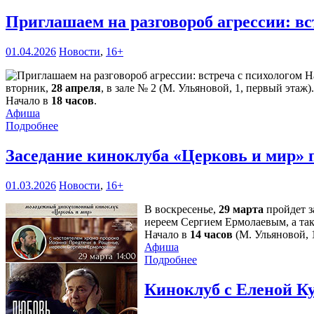
Приглашаем на разговороб агрессии: в
01.04.2026
Новости
,
16+
вторник,
28 апреля
, в зале № 2 (М. Ульяновой, 1, первый эта
Начало в
18 часов
.
Афиша
Подробнее
Заседание киноклуба «Церковь и мир» 
01.03.2026
Новости
,
16+
В воскресенье,
29 марта
пройдет з
иереем Сергием Ермолаевым, а та
Начало в
14 часов
(М. Ульяновой, 1
Афиша
Подробнее
Киноклуб с Еленой К