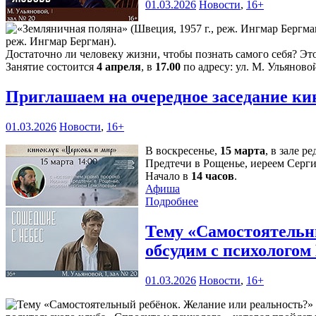
01.03.2026
Новости
,
16+
реж. Ингмар Бергман).
Достаточно ли человеку жизни, чтобы познать самого себя? Эт
Занятие состоится
4 апреля
, в
17.00
по адресу: ул. М. Ульяновой
Приглашаем на очередное заседание к
01.03.2026
Новости
,
16+
В воскресенье,
15 марта
, в зале 
Предтечи в Рощенье, иереем Серг
Начало в
14 часов
.
Афиша
Подробнее
Тему «Самостоятельны
обсудим с психолого
01.03.2026
Новости
,
16+