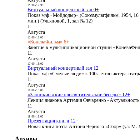
Августа
11:30
-
12:30
Виртуальный концертный зал 0+
Показ м/ф «Мойдодыр» (Союзмультфильм, 1954, 16 
мин.) (Ульяновой, 1, зал № 12)
11
Августа
12:00
-
13:00
«КоневаФильм» 6+
Занятие в мультипликационной студии «КоневаФиль
11
Августа
17:00
-
18:00
Виртуальный концертный зал 12+
Показ х/ф «Смелые люди» к 100-летию актера театра
11
Августа
18:00
-
19:00
«Заоникиевские просветительские беседы» 12+
Лекция диакона Артемия Овчаренко «Актуальность 
11
Августа
18:00
-
19:00
Презентация книги 12+
Новая книга поэта Антона Чёрного «Сбор» (ул. М. У
Архивы