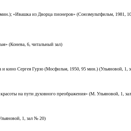
мин.); «Ивашка из Дворца пионеров» (Союзмультфильм, 1981, 10
м» (Конева, 6, читальный зал)
 и кино Сергея Гурзо (Мосфильм, 1950, 95 мин.) (Ульяновой, 1, 
красоты на пути духовного преображения» (М. Ульяновой, 1, за
льяновой, 1, зал № 20)