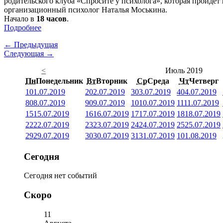
родительского клуба «Спросите у психолога», которая пройдет
организационный психолог Наталья Моськина.
Начало в
18 часов
.
Подробнее
← Предыдущая
Следующая →
<
Июль 2019
Пн
Понедельник
Вт
Вторник
Ср
Среда
Чт
Четверг
1
01.07.2019
2
02.07.2019
3
03.07.2019
4
04.07.2019
8
08.07.2019
9
09.07.2019
10
10.07.2019
11
11.07.2019
15
15.07.2019
16
16.07.2019
17
17.07.2019
18
18.07.2019
22
22.07.2019
23
23.07.2019
24
24.07.2019
25
25.07.2019
29
29.07.2019
30
30.07.2019
31
31.07.2019
1
01.08.2019
Сегодня
Сегодня нет событий
Скоро
11