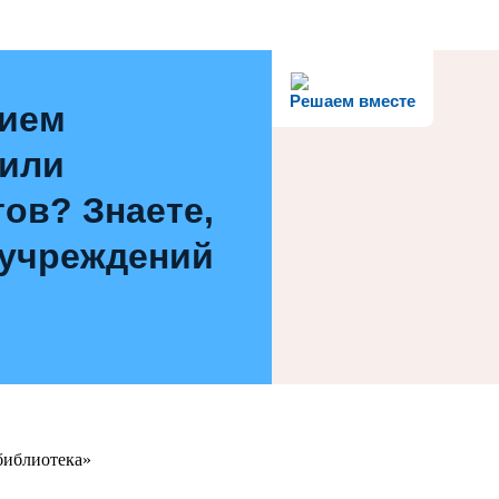
Решаем вместе
нием
 или
ов? Знаете,
 учреждений
библиотека»