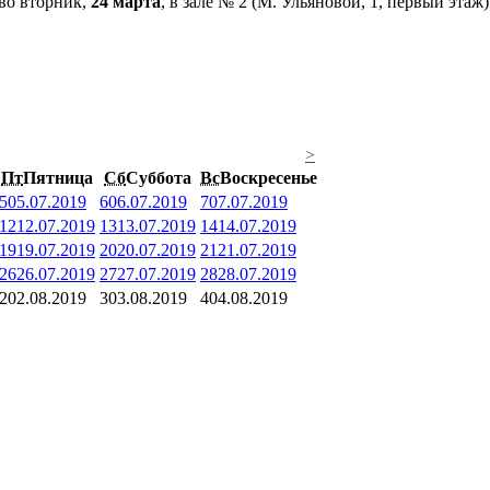
 во вторник,
24 марта
, в зале № 2 (М. Ульяновой, 1, первый эта
>
Пт
Пятница
Сб
Суббота
Вс
Воскресенье
5
05.07.2019
6
06.07.2019
7
07.07.2019
12
12.07.2019
13
13.07.2019
14
14.07.2019
19
19.07.2019
20
20.07.2019
21
21.07.2019
26
26.07.2019
27
27.07.2019
28
28.07.2019
2
02.08.2019
3
03.08.2019
4
04.08.2019