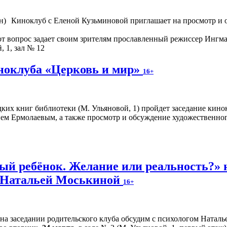
Киноклуб с Еленой Кузьминовой приглашает на просмотр и о
от вопрос задает своим зрителям прославленный режиссер Ингма
, 1, зал № 12
иноклуба «Церковь и мир»
16+
редких книг библиотеки (М. Ульяновой, 1) пройдет заседание кин
ием Ермолаевым, а также просмотр и обсуждение художественно
й ребёнок. Желание или реальность?» н
м Натальей Моськиной
16+