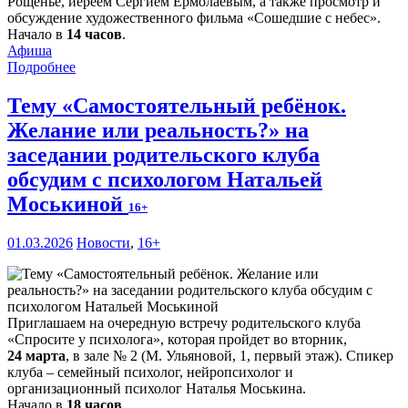
Рощенье, иереем Сергием Ермолаевым, а также просмотр и
обсуждение художественного фильма «Сошедшие с небес».
Начало в
14 часов
.
Афиша
Подробнее
Тему «Самостоятельный ребёнок.
Желание или реальность?» на
заседании родительского клуба
обсудим с психологом Натальей
Моськиной
16+
01.03.2026
Новости
,
16+
Приглашаем на очередную встречу родительского клуба
«Спросите у психолога», которая пройдет во вторник,
24 марта
, в зале № 2 (М. Ульяновой, 1, первый этаж). Спикер
клуба – семейный психолог, нейропсихолог и
организационный психолог Наталья Моськина.
Начало в
18 часов
.