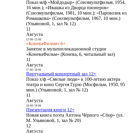
Показ м/ф «Мойдодыр» (Союзмультфильм, 1954,
16 мин.); «Ивашка из Дворца пионеров»
(Союзмультфильм, 1981, 10 мин.); «Паровозик из
Ромашкова» (Союзмультфильм, 1967, 10 мин.)
(Ульяновой, 1, зал № 12)
11
Августа
12:00
-
13:00
«КоневаФильм» 6+
Занятие в мультипликационной студии
«КоневаФильм» (Конева, 6, читальный зал)
11
Августа
17:00
-
18:00
Виртуальный концертный зал 12+
Показ х/ф «Смелые люди» к 100-летию актера
театра и кино Сергея Гурзо (Мосфильм, 1950, 95
мин.) (Ульяновой, 1, зал № 12)
11
Августа
18:00
-
19:00
Презентация книги 12+
Новая книга поэта Антона Чёрного «Сбор» (ул.
М. Ульяновой, 1, зал № 20)
12
Августа