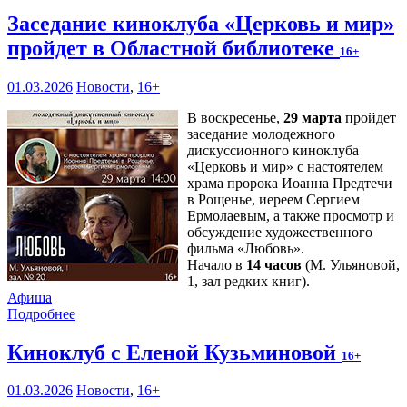
Заседание киноклуба «Церковь и мир»
пройдет в Областной библиотеке
16+
01.03.2026
Новости
,
16+
В воскресенье,
29 марта
пройдет
заседание молодежного
дискуссионного киноклуба
«Церковь и мир» с настоятелем
храма пророка Иоанна Предтечи
в Рощенье, иереем Сергием
Ермолаевым, а также просмотр и
обсуждение художественного
фильма «Любовь».
Начало в
14 часов
(М. Ульяновой,
1, зал редких книг).
Афиша
Подробнее
Киноклуб с Еленой Кузьминовой
16+
01.03.2026
Новости
,
16+