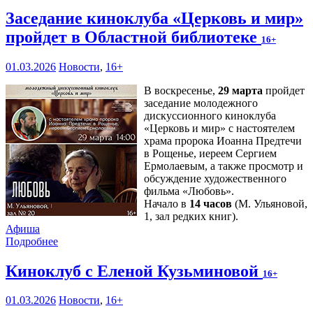
Заседание киноклуба «Церковь и мир»
пройдет в Областной библиотеке
16+
01.03.2026
Новости
,
16+
В воскресенье,
29 марта
пройдет
заседание молодежного
дискуссионного киноклуба
«Церковь и мир» с настоятелем
храма пророка Иоанна Предтечи
в Рощенье, иереем Сергием
Ермолаевым, а также просмотр и
обсуждение художественного
фильма «Любовь».
Начало в
14 часов
(М. Ульяновой,
1, зал редких книг).
Афиша
Подробнее
Киноклуб с Еленой Кузьминовой
16+
01.03.2026
Новости
,
16+