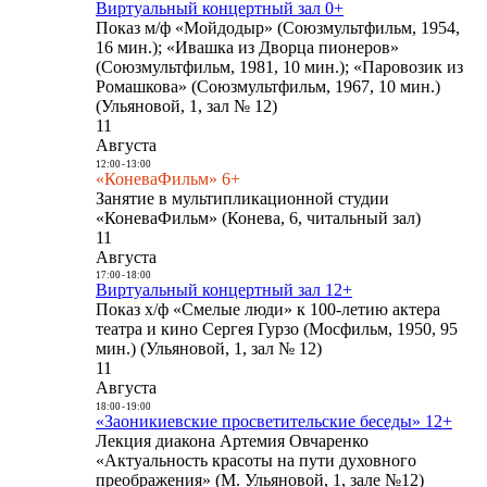
Виртуальный концертный зал 0+
Показ м/ф «Мойдодыр» (Союзмультфильм, 1954,
16 мин.); «Ивашка из Дворца пионеров»
(Союзмультфильм, 1981, 10 мин.); «Паровозик из
Ромашкова» (Союзмультфильм, 1967, 10 мин.)
(Ульяновой, 1, зал № 12)
11
Августа
12:00
-
13:00
«КоневаФильм» 6+
Занятие в мультипликационной студии
«КоневаФильм» (Конева, 6, читальный зал)
11
Августа
17:00
-
18:00
Виртуальный концертный зал 12+
Показ х/ф «Смелые люди» к 100-летию актера
театра и кино Сергея Гурзо (Мосфильм, 1950, 95
мин.) (Ульяновой, 1, зал № 12)
11
Августа
18:00
-
19:00
«Заоникиевские просветительские беседы» 12+
Лекция диакона Артемия Овчаренко
«Актуальность красоты на пути духовного
преображения» (М. Ульяновой, 1, зале №12)