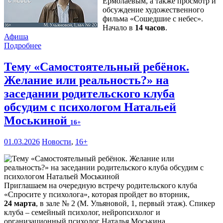
Ермолаевым, а также просмотр и
обсуждение художественного
фильма «Сошедшие с небес».
Начало в
14 часов
.
Афиша
Подробнее
Тему «Самостоятельный ребёнок.
Желание или реальность?» на
заседании родительского клуба
обсудим с психологом Натальей
Моськиной
16+
01.03.2026
Новости
,
16+
Приглашаем на очередную встречу родительского клуба
«Спросите у психолога», которая пройдет во вторник,
24 марта
, в зале № 2 (М. Ульяновой, 1, первый этаж). Спикер
клуба – семейный психолог, нейропсихолог и
организационный психолог Наталья Моськина.