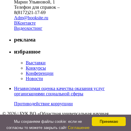
Марии Ульяновой, 1
Телефон для справок –
8(8172)21-17-69
Adm@booksite.ru
ВКонтакте
Видеохостинг
реклама
избранное
Выставки
Конкурсы
Конференции
Новости
Независимая оценка качества оказания услуг
организациями социальной сферы
Противодействие коррупции
© 2026 | БУК ВО «Областная универсальная научная
библиотека»
Мы cохраняем файлы cookie: если не
Принимаю
↑
согласны то можете закрыть сайт
Соглашение