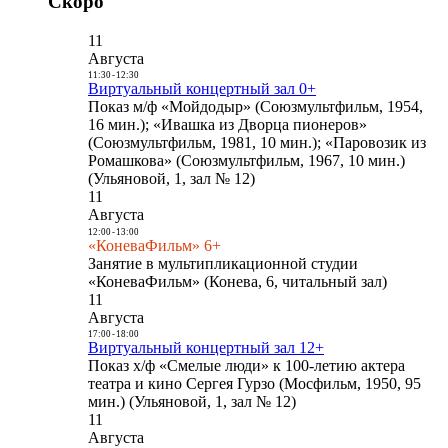
Скоро
11
Августа
11:30
-
12:30
Виртуальный концертный зал 0+
Показ м/ф «Мойдодыр» (Союзмультфильм, 1954,
16 мин.); «Ивашка из Дворца пионеров»
(Союзмультфильм, 1981, 10 мин.); «Паровозик из
Ромашкова» (Союзмультфильм, 1967, 10 мин.)
(Ульяновой, 1, зал № 12)
11
Августа
12:00
-
13:00
«КоневаФильм» 6+
Занятие в мультипликационной студии
«КоневаФильм» (Конева, 6, читальный зал)
11
Августа
17:00
-
18:00
Виртуальный концертный зал 12+
Показ х/ф «Смелые люди» к 100-летию актера
театра и кино Сергея Гурзо (Мосфильм, 1950, 95
мин.) (Ульяновой, 1, зал № 12)
11
Августа