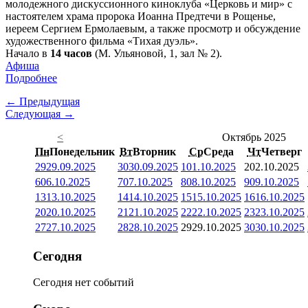
молодежного дискуссионного киноклуба «Церковь и мир» с
настоятелем храма пророка Иоанна Предтечи в Рощенье,
иереем Сергием Ермолаевым, а также просмотр и обсуждение
художественного фильма «Тихая дуэль».
Начало в
14 часов
(М. Ульяновой, 1, зал № 2).
Афиша
Подробнее
← Предыдущая
Следующая →
<
Октябрь 2025
Пн
Понедельник
Вт
Вторник
Ср
Среда
Чт
Четверг
29
29.09.2025
30
30.09.2025
1
01.10.2025
2
02.10.2025
6
06.10.2025
7
07.10.2025
8
08.10.2025
9
09.10.2025
13
13.10.2025
14
14.10.2025
15
15.10.2025
16
16.10.2025
20
20.10.2025
21
21.10.2025
22
22.10.2025
23
23.10.2025
27
27.10.2025
28
28.10.2025
29
29.10.2025
30
30.10.2025
Сегодня
Сегодня нет событий