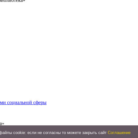
библиотека»
иями социальной сферы
а»
айлы cookie: если не согласны то можете закрыть сайт
Соглашение