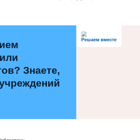
Решаем вместе
нием
 или
ов? Знаете,
 учреждений