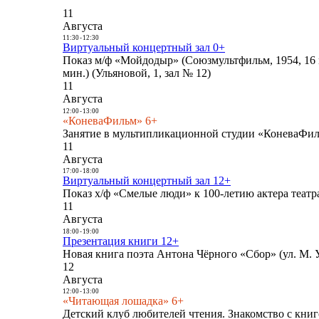
11
Августа
11:30
-
12:30
Виртуальный концертный зал 0+
Показ м/ф «Мойдодыр» (Союзмультфильм, 1954, 16 
мин.) (Ульяновой, 1, зал № 12)
11
Августа
12:00
-
13:00
«КоневаФильм» 6+
Занятие в мультипликационной студии «КоневаФиль
11
Августа
17:00
-
18:00
Виртуальный концертный зал 12+
Показ х/ф «Смелые люди» к 100-летию актера театра
11
Августа
18:00
-
19:00
Презентация книги 12+
Новая книга поэта Антона Чёрного «Сбор» (ул. М. У
12
Августа
12:00
-
13:00
«Читающая лошадка» 6+
Детский клуб любителей чтения. Знакомство с книг