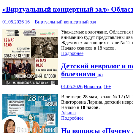
«Виртуальный концертный зал» Област
01.05.2026
16+
,
Виртуальный концертный зал
Уважаемые вологжане, Областная 
вниманию будут представлены два 
Ждем всех желающих в зале № 12 п
Начало сеансов в 18 часов.
Подробнее
Детский невролог и п
болезнями
16+
01.05.2026
Новости
,
16+
В четверг,
28 мая
, в зале № 12 (М
Викторовна Ларина, детский невро
Начало в
18 часов
.
Афиша
Подробнее
На вопросы «Почему 