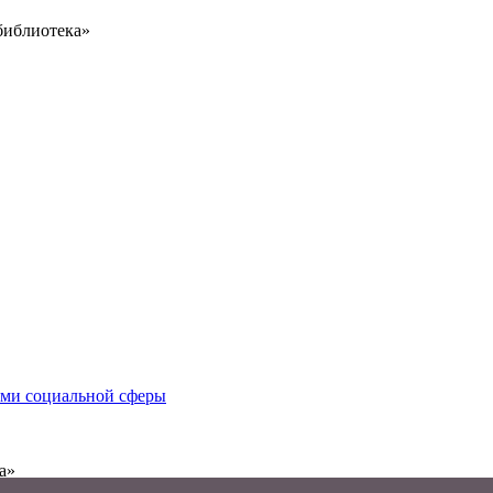
библиотека»
иями социальной сферы
а»