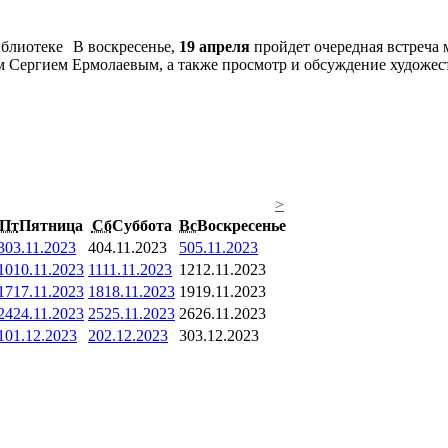
В воскресенье,
19 апреля
пройдет очередная встреча
м Сергием Ермолаевым, а также просмотр и обсуждение художес
>
Пт
Пятница
Сб
Суббота
Вс
Воскресенье
3
03.11.2023
4
04.11.2023
5
05.11.2023
10
10.11.2023
11
11.11.2023
12
12.11.2023
17
17.11.2023
18
18.11.2023
19
19.11.2023
24
24.11.2023
25
25.11.2023
26
26.11.2023
1
01.12.2023
2
02.12.2023
3
03.12.2023