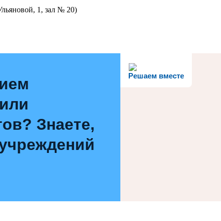
льяновой, 1, зал № 20)
Решаем вместе
нием
 или
ов? Знаете,
 учреждений