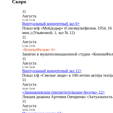
Скоро
11
Августа
11:30
-
12:30
Виртуальный концертный зал 0+
Показ м/ф «Мойдодыр» (Союзмультфильм, 1954, 16 
мин.) (Ульяновой, 1, зал № 12)
11
Августа
12:00
-
13:00
«КоневаФильм» 6+
Занятие в мультипликационной студии «КоневаФиль
11
Августа
17:00
-
18:00
Виртуальный концертный зал 12+
Показ х/ф «Смелые люди» к 100-летию актера театра
11
Августа
18:00
-
19:00
«Заоникиевские просветительские беседы» 12+
Лекция диакона Артемия Овчаренко «Актуальность 
11
Августа
18:00
-
19:00