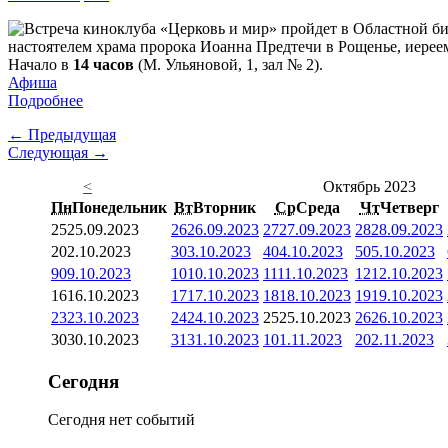
настоятелем храма пророка Иоанна Предтечи в Рощенье, иерее
Начало в
14 часов
(М. Ульяновой, 1, зал № 2).
Афиша
Подробнее
← Предыдущая
Следующая →
<
Октябрь 2023
Пн
Понедельник
Вт
Вторник
Ср
Среда
Чт
Четверг
25
25.09.2023
26
26.09.2023
27
27.09.2023
28
28.09.2023
2
02.10.2023
3
03.10.2023
4
04.10.2023
5
05.10.2023
9
09.10.2023
10
10.10.2023
11
11.10.2023
12
12.10.2023
16
16.10.2023
17
17.10.2023
18
18.10.2023
19
19.10.2023
23
23.10.2023
24
24.10.2023
25
25.10.2023
26
26.10.2023
30
30.10.2023
31
31.10.2023
1
01.11.2023
2
02.11.2023
Сегодня
Сегодня нет событий