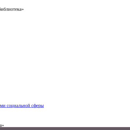
библиотека»
иями социальной сферы
а»