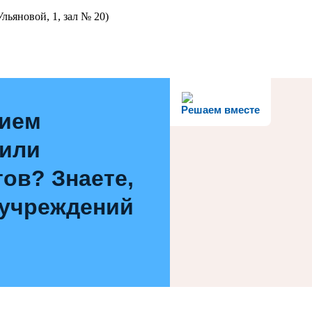
льяновой, 1, зал № 20)
Решаем вместе
нием
 или
ов? Знаете,
 учреждений