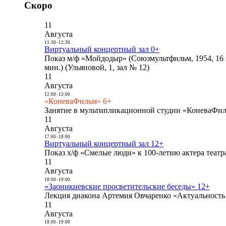
Скоро
11
Августа
11:30
-
12:30
Виртуальный концертный зал 0+
Показ м/ф «Мойдодыр» (Союзмультфильм, 1954, 16 
мин.) (Ульяновой, 1, зал № 12)
11
Августа
12:00
-
13:00
«КоневаФильм» 6+
Занятие в мультипликационной студии «КоневаФиль
11
Августа
17:00
-
18:00
Виртуальный концертный зал 12+
Показ х/ф «Смелые люди» к 100-летию актера театра
11
Августа
18:00
-
19:00
«Заоникиевские просветительские беседы» 12+
Лекция диакона Артемия Овчаренко «Актуальность 
11
Августа
18:00
-
19:00