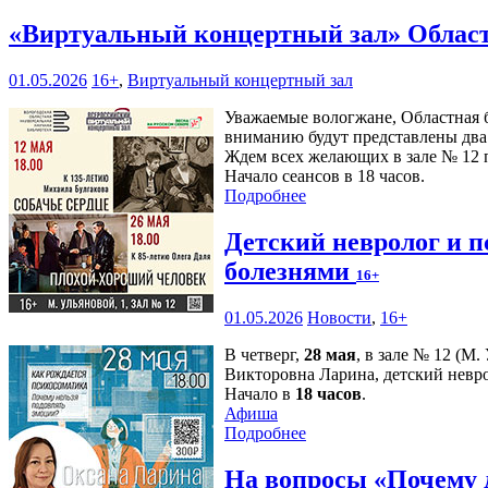
«Виртуальный концертный зал» Област
01.05.2026
16+
,
Виртуальный концертный зал
Уважаемые вологжане, Областная 
вниманию будут представлены два 
Ждем всех желающих в зале № 12 п
Начало сеансов в 18 часов.
Подробнее
Детский невролог и п
болезнями
16+
01.05.2026
Новости
,
16+
В четверг,
28 мая
, в зале № 12 (М
Викторовна Ларина, детский невро
Начало в
18 часов
.
Афиша
Подробнее
На вопросы «Почему 