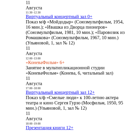
11
Августа
11:30
-
12:30
Виртуальный концертный зал 0+
Показ м/ф «Мойдодыр» (Союзмультфильм, 1954,
16 мин.); «Ивашка из Дворца пионеров»
(Союзмультфильм, 1981, 10 мин.); «Паровозик из
Ромашкова» (Союзмультфильм, 1967, 10 мин.)
(Ульяновой, 1, зал № 12)
11
Августа
12:00
-
13:00
«КоневаФильм» 6+
Занятие в мультипликационной студии
«КоневаФильм» (Конева, 6, читальный зал)
11
Августа
17:00
-
18:00
Виртуальный концертный зал 12+
Показ х/ф «Смелые люди» к 100-летию актера
театра и кино Сергея Гурзо (Мосфильм, 1950, 95
мин.) (Ульяновой, 1, зал № 12)
11
Августа
18:00
-
19:00
Презентация книги 12+