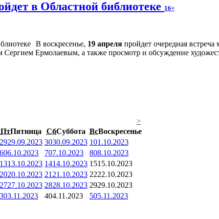
ойдет в Областной библиотеке
16+
В воскресенье,
19 апреля
пройдет очередная встреча
м Сергием Ермолаевым, а также просмотр и обсуждение художес
>
Пт
Пятница
Сб
Суббота
Вс
Воскресенье
29
29.09.2023
30
30.09.2023
1
01.10.2023
6
06.10.2023
7
07.10.2023
8
08.10.2023
13
13.10.2023
14
14.10.2023
15
15.10.2023
20
20.10.2023
21
21.10.2023
22
22.10.2023
27
27.10.2023
28
28.10.2023
29
29.10.2023
3
03.11.2023
4
04.11.2023
5
05.11.2023