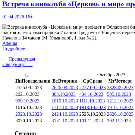
Встреча киноклуба «Церковь и мир» пр
01.04.2026
16+
настоятелем храма пророка Иоанна Предтечи в Рощенье, иерее
Начало в
14 часов
(М. Ульяновой, 1, зал № 2).
Афиша
Подробнее
← Предыдущая
Следующая →
<
Октябрь 2023
Пн
Понедельник
Вт
Вторник
Ср
Среда
Чт
Четверг
25
25.09.2023
26
26.09.2023
27
27.09.2023
28
28.09.2023
2
02.10.2023
3
03.10.2023
4
04.10.2023
5
05.10.2023
9
09.10.2023
10
10.10.2023
11
11.10.2023
12
12.10.2023
16
16.10.2023
17
17.10.2023
18
18.10.2023
19
19.10.2023
23
23.10.2023
24
24.10.2023
25
25.10.2023
26
26.10.2023
30
30.10.2023
31
31.10.2023
1
01.11.2023
2
02.11.2023
Сегодня