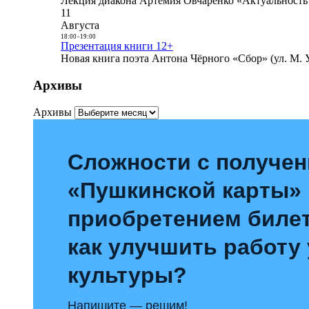
Лекция диакона Артемия Овчаренко «Актуальность 
11
Августа
18:00
-
19:00
Презентация книги 12+
Новая книга поэта Антона Чёрного «Сбор» (ул. М. У
Архивы
Архивы
Сложности с получе
«Пушкинской карты»
приобретением билет
как улучшить работу
культуры?
Напишите — решим!