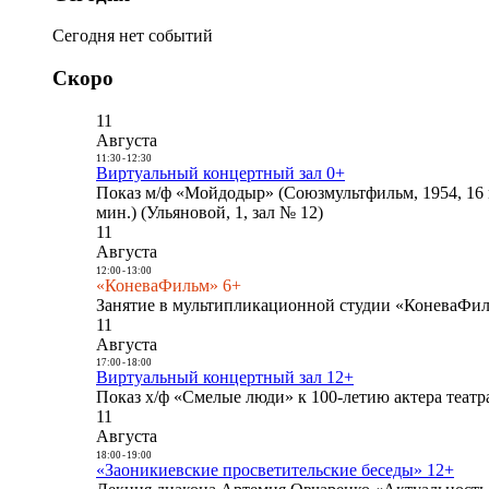
Сегодня нет событий
Скоро
11
Августа
11:30
-
12:30
Виртуальный концертный зал 0+
Показ м/ф «Мойдодыр» (Союзмультфильм, 1954, 16 
мин.) (Ульяновой, 1, зал № 12)
11
Августа
12:00
-
13:00
«КоневаФильм» 6+
Занятие в мультипликационной студии «КоневаФиль
11
Августа
17:00
-
18:00
Виртуальный концертный зал 12+
Показ х/ф «Смелые люди» к 100-летию актера театра
11
Августа
18:00
-
19:00
«Заоникиевские просветительские беседы» 12+