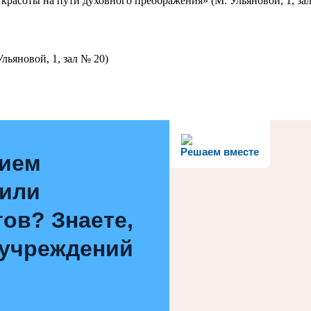
красоты на пути духовного преображения» (М. Ульяновой, 1, за
льяновой, 1, зал № 20)
Решаем вместе
нием
 или
ов? Знаете,
 учреждений