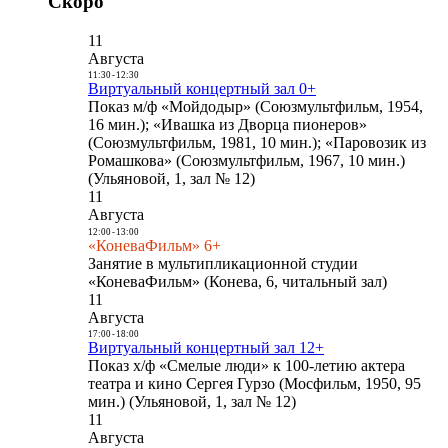
Скоро
11
Августа
11:30
-
12:30
Виртуальный концертный зал 0+
Показ м/ф «Мойдодыр» (Союзмультфильм, 1954,
16 мин.); «Ивашка из Дворца пионеров»
(Союзмультфильм, 1981, 10 мин.); «Паровозик из
Ромашкова» (Союзмультфильм, 1967, 10 мин.)
(Ульяновой, 1, зал № 12)
11
Августа
12:00
-
13:00
«КоневаФильм» 6+
Занятие в мультипликационной студии
«КоневаФильм» (Конева, 6, читальный зал)
11
Августа
17:00
-
18:00
Виртуальный концертный зал 12+
Показ х/ф «Смелые люди» к 100-летию актера
театра и кино Сергея Гурзо (Мосфильм, 1950, 95
мин.) (Ульяновой, 1, зал № 12)
11
Августа