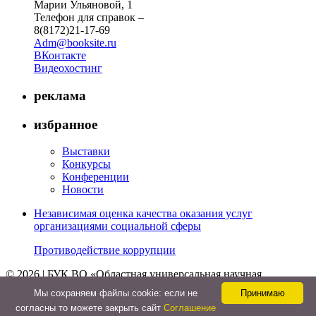
Марии Ульяновой, 1
Телефон для справок –
8(8172)21-17-69
Adm@booksite.ru
ВКонтакте
Видеохостинг
реклама
избранное
Выставки
Конкурсы
Конференции
Новости
Независимая оценка качества оказания услуг
организациями социальной сферы
Противодействие коррупции
© 2026 | БУК ВО «Областная универсальная научная
библиотека»
Мы cохраняем файлы cookie: если не
Принимаю
↑
согласны то можете закрыть сайт
Соглашение