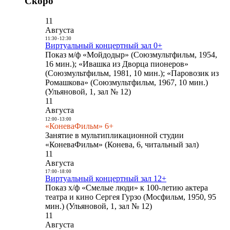
Скоро
11
Августа
11:30
-
12:30
Виртуальный концертный зал 0+
Показ м/ф «Мойдодыр» (Союзмультфильм, 1954,
16 мин.); «Ивашка из Дворца пионеров»
(Союзмультфильм, 1981, 10 мин.); «Паровозик из
Ромашкова» (Союзмультфильм, 1967, 10 мин.)
(Ульяновой, 1, зал № 12)
11
Августа
12:00
-
13:00
«КоневаФильм» 6+
Занятие в мультипликационной студии
«КоневаФильм» (Конева, 6, читальный зал)
11
Августа
17:00
-
18:00
Виртуальный концертный зал 12+
Показ х/ф «Смелые люди» к 100-летию актера
театра и кино Сергея Гурзо (Мосфильм, 1950, 95
мин.) (Ульяновой, 1, зал № 12)
11
Августа