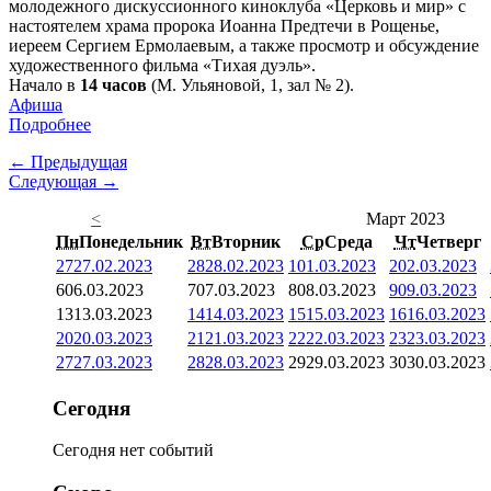
молодежного дискуссионного киноклуба «Церковь и мир» с
настоятелем храма пророка Иоанна Предтечи в Рощенье,
иереем Сергием Ермолаевым, а также просмотр и обсуждение
художественного фильма «Тихая дуэль».
Начало в
14 часов
(М. Ульяновой, 1, зал № 2).
Афиша
Подробнее
← Предыдущая
Следующая →
<
Март 2023
Пн
Понедельник
Вт
Вторник
Ср
Среда
Чт
Четверг
27
27.02.2023
28
28.02.2023
1
01.03.2023
2
02.03.2023
6
06.03.2023
7
07.03.2023
8
08.03.2023
9
09.03.2023
13
13.03.2023
14
14.03.2023
15
15.03.2023
16
16.03.2023
20
20.03.2023
21
21.03.2023
22
22.03.2023
23
23.03.2023
27
27.03.2023
28
28.03.2023
29
29.03.2023
30
30.03.2023
Сегодня
Сегодня нет событий