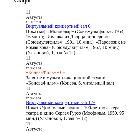
Скоро
11
Августа
11:30
-
12:30
Виртуальный концертный зал 0+
Показ м/ф «Мойдодыр» (Союзмультфильм, 1954,
16 мин.); «Ивашка из Дворца пионеров»
(Союзмультфильм, 1981, 10 мин.); «Паровозик из
Ромашкова» (Союзмультфильм, 1967, 10 мин.)
(Ульяновой, 1, зал № 12)
11
Августа
12:00
-
13:00
«КоневаФильм» 6+
Занятие в мультипликационной студии
«КоневаФильм» (Конева, 6, читальный зал)
11
Августа
17:00
-
18:00
Виртуальный концертный зал 12+
Показ х/ф «Смелые люди» к 100-летию актера
театра и кино Сергея Гурзо (Мосфильм, 1950, 95
мин.) (Ульяновой, 1, зал № 12)
11
Августа