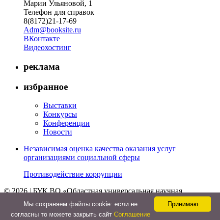
Марии Ульяновой, 1
Телефон для справок –
8(8172)21-17-69
Adm@booksite.ru
ВКонтакте
Видеохостинг
реклама
избранное
Выставки
Конкурсы
Конференции
Новости
Независимая оценка качества оказания услуг
организациями социальной сферы
Противодействие коррупции
© 2026 | БУК ВО «Областная универсальная научная
библиотека»
Мы cохраняем файлы cookie: если не
Принимаю
↑
согласны то можете закрыть сайт
Соглашение