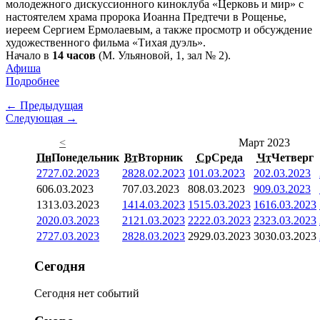
молодежного дискуссионного киноклуба «Церковь и мир» с
настоятелем храма пророка Иоанна Предтечи в Рощенье,
иереем Сергием Ермолаевым, а также просмотр и обсуждение
художественного фильма «Тихая дуэль».
Начало в
14 часов
(М. Ульяновой, 1, зал № 2).
Афиша
Подробнее
← Предыдущая
Следующая →
<
Март 2023
Пн
Понедельник
Вт
Вторник
Ср
Среда
Чт
Четверг
27
27.02.2023
28
28.02.2023
1
01.03.2023
2
02.03.2023
6
06.03.2023
7
07.03.2023
8
08.03.2023
9
09.03.2023
13
13.03.2023
14
14.03.2023
15
15.03.2023
16
16.03.2023
20
20.03.2023
21
21.03.2023
22
22.03.2023
23
23.03.2023
27
27.03.2023
28
28.03.2023
29
29.03.2023
30
30.03.2023
Сегодня
Сегодня нет событий