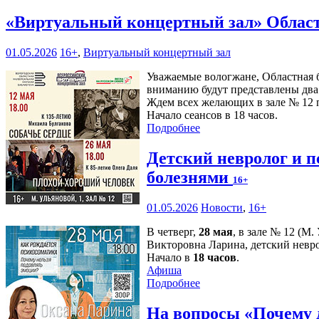
«Виртуальный концертный зал» Област
01.05.2026
16+
,
Виртуальный концертный зал
Уважаемые вологжане, Областная 
вниманию будут представлены два 
Ждем всех желающих в зале № 12 п
Начало сеансов в 18 часов.
Подробнее
Детский невролог и п
болезнями
16+
01.05.2026
Новости
,
16+
В четверг,
28 мая
, в зале № 12 (М
Викторовна Ларина, детский невро
Начало в
18 часов
.
Афиша
Подробнее
На вопросы «Почему 