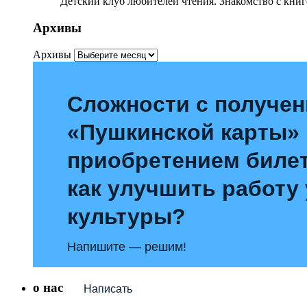
Детский клуб любителей чтения. Знакомство с книг
Архивы
Архивы
Сложности с получе
«Пушкинской карты»
приобретением билет
как улучшить работу
культуры?
Напишите — решим!
о нас
Написать