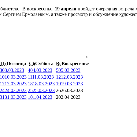
В воскресенье,
19 апреля
пройдет очередная встреча
м Сергием Ермолаевым, а также просмотр и обсуждение художес
>
Пт
Пятница
Сб
Суббота
Вс
Воскресенье
3
03.03.2023
4
04.03.2023
5
05.03.2023
10
10.03.2023
11
11.03.2023
12
12.03.2023
17
17.03.2023
18
18.03.2023
19
19.03.2023
24
24.03.2023
25
25.03.2023
26
26.03.2023
31
31.03.2023
1
01.04.2023
2
02.04.2023