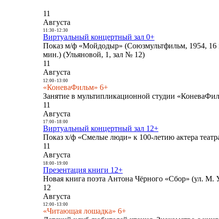
11
Августа
11:30
-
12:30
Виртуальный концертный зал 0+
Показ м/ф «Мойдодыр» (Союзмультфильм, 1954, 16 
мин.) (Ульяновой, 1, зал № 12)
11
Августа
12:00
-
13:00
«КоневаФильм» 6+
Занятие в мультипликационной студии «КоневаФиль
11
Августа
17:00
-
18:00
Виртуальный концертный зал 12+
Показ х/ф «Смелые люди» к 100-летию актера театра
11
Августа
18:00
-
19:00
Презентация книги 12+
Новая книга поэта Антона Чёрного «Сбор» (ул. М. У
12
Августа
12:00
-
13:00
«Читающая лошадка» 6+