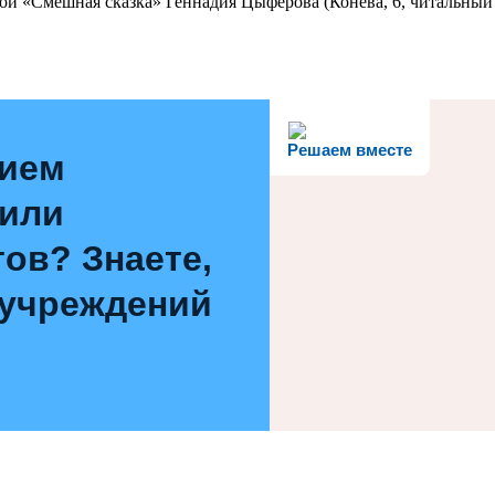
ой «Смешная сказка» Геннадия Цыферова (Конева, 6, читальный 
Решаем вместе
нием
 или
ов? Знаете,
 учреждений