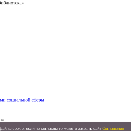
библиотека»
иями социальной сферы
а»
айлы cookie: если не согласны то можете закрыть сайт
Соглашение