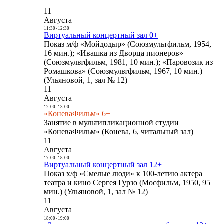
11
Августа
11:30
-
12:30
Виртуальный концертный зал 0+
Показ м/ф «Мойдодыр» (Союзмультфильм, 1954,
16 мин.); «Ивашка из Дворца пионеров»
(Союзмультфильм, 1981, 10 мин.); «Паровозик из
Ромашкова» (Союзмультфильм, 1967, 10 мин.)
(Ульяновой, 1, зал № 12)
11
Августа
12:00
-
13:00
«КоневаФильм» 6+
Занятие в мультипликационной студии
«КоневаФильм» (Конева, 6, читальный зал)
11
Августа
17:00
-
18:00
Виртуальный концертный зал 12+
Показ х/ф «Смелые люди» к 100-летию актера
театра и кино Сергея Гурзо (Мосфильм, 1950, 95
мин.) (Ульяновой, 1, зал № 12)
11
Августа
18:00
-
19:00