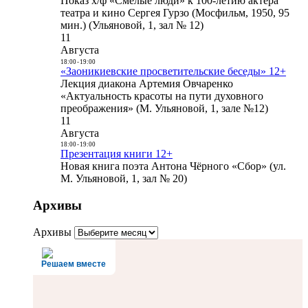
Показ х/ф «Смелые люди» к 100-летию актера
театра и кино Сергея Гурзо (Мосфильм, 1950, 95
мин.) (Ульяновой, 1, зал № 12)
11
Августа
18:00
-
19:00
«Заоникиевские просветительские беседы» 12+
Лекция диакона Артемия Овчаренко
«Актуальность красоты на пути духовного
преображения» (М. Ульяновой, 1, зале №12)
11
Августа
18:00
-
19:00
Презентация книги 12+
Новая книга поэта Антона Чёрного «Сбор» (ул.
М. Ульяновой, 1, зал № 20)
Архивы
Архивы
Решаем вместе