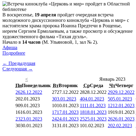
В воскресенье,
19 апреля
пройдет очередная встреча
молодежного дискуссионного киноклуба «Церковь и мир» с
настоятелем храма пророка Иоанна Предтечи в Рощенье,
иереем Сергием Ермолаевым, а также просмотр и обсуждение
художественного фильма «Тихая дуэль».
Начало в
14 часов
(М. Ульяновой, 1, зал № 2).
Афиша
Подробнее
← Предыдущая
Следующая →
<
Январь 2023
Пн
Понедельник
Вт
Вторник
Ср
Среда
Чт
Четверг
26
26.12.2022
27
27.12.2022
28
28.12.2022
29
29.12.2022
2
02.01.2023
3
03.01.2023
4
04.01.2023
5
05.01.2023
9
09.01.2023
10
10.01.2023
11
11.01.2023
12
12.01.2023
16
16.01.2023
17
17.01.2023
18
18.01.2023
19
19.01.2023
23
23.01.2023
24
24.01.2023
25
25.01.2023
26
26.01.2023
30
30.01.2023
31
31.01.2023
1
01.02.2023
2
02.02.2023