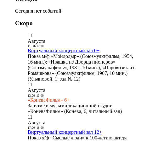
Сегодня нет событий
Скоро
11
Августа
11:30
-
12:30
Виртуальный концертный зал 0+
Показ м/ф «Мойдодыр» (Союзмультфильм, 1954,
16 мин.); «Ивашка из Дворца пионеров»
(Союзмультфильм, 1981, 10 мин.); «Паровозик из
Ромашкова» (Союзмультфильм, 1967, 10 мин.)
(Ульяновой, 1, зал № 12)
11
Августа
12:00
-
13:00
«КоневаФильм» 6+
Занятие в мультипликационной студии
«КоневаФильм» (Конева, 6, читальный зал)
11
Августа
17:00
-
18:00
Виртуальный концертный зал 12+
Показ х/ф «Смелые люди» к 100-летию актера