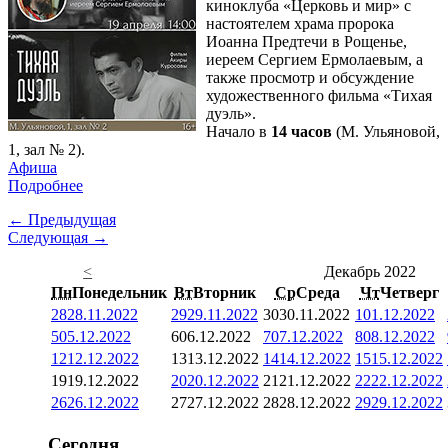
киноклуба «Церковь и мир» с
настоятелем храма пророка
Иоанна Предтечи в Рощенье,
иереем Сергием Ермолаевым, а
также просмотр и обсуждение
художественного фильма «Тихая
дуэль».
Начало в
14 часов
(М. Ульяновой,
1, зал № 2).
Афиша
Подробнее
← Предыдущая
Следующая →
<
Декабрь 2022
Пн
Понедельник
Вт
Вторник
Ср
Среда
Чт
Четверг
28
28.11.2022
29
29.11.2022
30
30.11.2022
1
01.12.2022
5
05.12.2022
6
06.12.2022
7
07.12.2022
8
08.12.2022
12
12.12.2022
13
13.12.2022
14
14.12.2022
15
15.12.2022
19
19.12.2022
20
20.12.2022
21
21.12.2022
22
22.12.2022
26
26.12.2022
27
27.12.2022
28
28.12.2022
29
29.12.2022
Сегодня