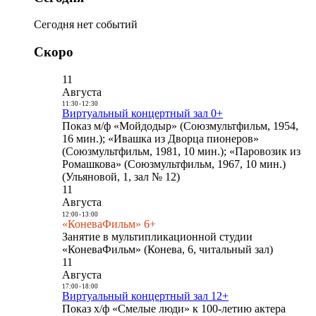
Сегодня нет событий
Скоро
11
Августа
11:30
-
12:30
Виртуальный концертный зал 0+
Показ м/ф «Мойдодыр» (Союзмультфильм, 1954,
16 мин.); «Ивашка из Дворца пионеров»
(Союзмультфильм, 1981, 10 мин.); «Паровозик из
Ромашкова» (Союзмультфильм, 1967, 10 мин.)
(Ульяновой, 1, зал № 12)
11
Августа
12:00
-
13:00
«КоневаФильм» 6+
Занятие в мультипликационной студии
«КоневаФильм» (Конева, 6, читальный зал)
11
Августа
17:00
-
18:00
Виртуальный концертный зал 12+
Показ х/ф «Смелые люди» к 100-летию актера