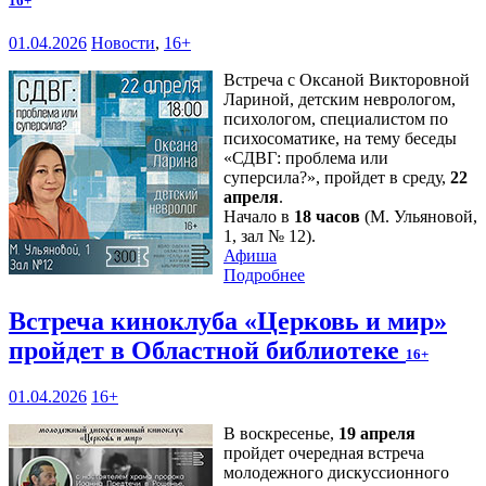
16+
01.04.2026
Новости
,
16+
Встреча с Оксаной Викторовной
Лариной, детским неврологом,
психологом, специалистом по
психосоматике, на тему беседы
«СДВГ: проблема или
суперсила?», пройдет в среду,
22
апреля
.
Начало в
18 часов
(М. Ульяновой,
1, зал № 12).
Афиша
Подробнее
Встреча киноклуба «Церковь и мир»
пройдет в Областной библиотеке
16+
01.04.2026
16+
В воскресенье,
19 апреля
пройдет очередная встреча
молодежного дискуссионного