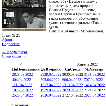
киноклуба «Церковь и мир» с
настоятелем храма пророка
Иоанна Предтечи в Рощенье,
иереем Сергием Ермолаевым, а
также просмотр и обсуждение
художественного фильма «Тихая
дуэль».
Начало в
14 часов
(М. Ульяновой,
1, зал № 2).
Афиша
Подробнее
← Предыдущая
Следующая →
<
Апрель 2022
Пн
Понедельник
Вт
Вторник
Ср
Среда
Чт
Четверг
28
28.03.2022
29
29.03.2022
30
30.03.2022
31
31.03.2022
4
04.04.2022
5
05.04.2022
6
06.04.2022
7
07.04.2022
11
11.04.2022
12
12.04.2022
13
13.04.2022
14
14.04.2022
18
18.04.2022
19
19.04.2022
20
20.04.2022
21
21.04.2022
25
25.04.2022
26
26.04.2022
27
27.04.2022
28
28.04.2022
Сегодня