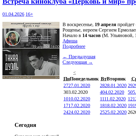
Встреча киноклуба «Церковь и мир» пр
01.04.2026
16+
В воскресенье,
19 апреля
пройдет 
Рощенье, иереем Сергием Ермолае
Начало в
14 часов
(М. Ульяновой, 1
Афиша
Подробнее
← Предыдущая
Следующая →
<
Пн
Понедельник
Вт
Вторник
С
27
27.01.2020
28
28.01.2020
29
2
3
03.02.2020
4
04.02.2020
5
05
10
10.02.2020
11
11.02.2020
12
1
17
17.02.2020
18
18.02.2020
19
1
24
24.02.2020
25
25.02.2020
26
2
Сегодня