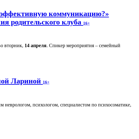
ь эффективную коммуникацию?»
ния родительского клуба
16+
во вторник,
14 апреля
. Спикер мероприятия – семейный
аной Лариной
16+
м неврологом, психологом, специалистом по психосоматике,