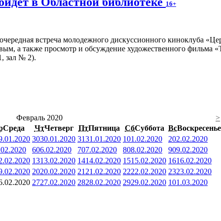
ойдет в Областной библиотеке
16+
очередная встреча молодежного дискуссионного киноклуба «Цер
вым, а также просмотр и обсуждение художественного фильма «Т
, зал № 2).
Февраль 2020
>
р
Среда
Чт
Четверг
Пт
Пятница
Сб
Суббота
Вс
Воскресенье
9.01.2020
30
30.01.2020
31
31.01.2020
1
01.02.2020
2
02.02.2020
.02.2020
6
06.02.2020
7
07.02.2020
8
08.02.2020
9
09.02.2020
2.02.2020
13
13.02.2020
14
14.02.2020
15
15.02.2020
16
16.02.2020
9.02.2020
20
20.02.2020
21
21.02.2020
22
22.02.2020
23
23.02.2020
6.02.2020
27
27.02.2020
28
28.02.2020
29
29.02.2020
1
01.03.2020