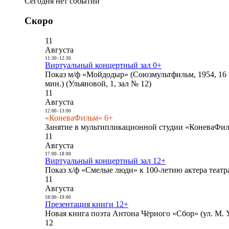
Сегодня нет событий
Скоро
11
Августа
11:30
-
12:30
Виртуальный концертный зал 0+
Показ м/ф «Мойдодыр» (Союзмультфильм, 1954, 16 
мин.) (Ульяновой, 1, зал № 12)
11
Августа
12:00
-
13:00
«КоневаФильм» 6+
Занятие в мультипликационной студии «КоневаФиль
11
Августа
17:00
-
18:00
Виртуальный концертный зал 12+
Показ х/ф «Смелые люди» к 100-летию актера театра
11
Августа
18:00
-
19:00
Презентация книги 12+
Новая книга поэта Антона Чёрного «Сбор» (ул. М. У
12