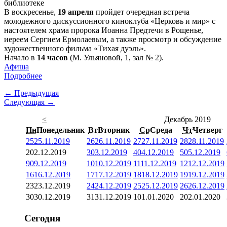
В воскресенье,
19 апреля
пройдет очередная встреча
молодежного дискуссионного киноклуба «Церковь и мир» с
настоятелем храма пророка Иоанна Предтечи в Рощенье,
иереем Сергием Ермолаевым, а также просмотр и обсуждение
художественного фильма «Тихая дуэль».
Начало в
14 часов
(М. Ульяновой, 1, зал № 2).
Афиша
Подробнее
← Предыдущая
Следующая →
<
Декабрь 2019
Пн
Понедельник
Вт
Вторник
Ср
Среда
Чт
Четверг
25
25.11.2019
26
26.11.2019
27
27.11.2019
28
28.11.2019
2
02.12.2019
3
03.12.2019
4
04.12.2019
5
05.12.2019
9
09.12.2019
10
10.12.2019
11
11.12.2019
12
12.12.2019
16
16.12.2019
17
17.12.2019
18
18.12.2019
19
19.12.2019
23
23.12.2019
24
24.12.2019
25
25.12.2019
26
26.12.2019
30
30.12.2019
31
31.12.2019
1
01.01.2020
2
02.01.2020
Сегодня