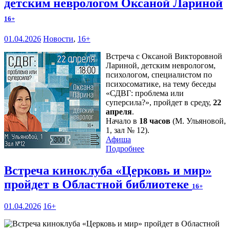
детским неврологом Оксаной Лариной
16+
01.04.2026
Новости
,
16+
Встреча с Оксаной Викторовной
Лариной, детским неврологом,
психологом, специалистом по
психосоматике, на тему беседы
«СДВГ: проблема или
суперсила?», пройдет в среду,
22
апреля
.
Начало в
18 часов
(М. Ульяновой,
1, зал № 12).
Афиша
Подробнее
Встреча киноклуба «Церковь и мир»
пройдет в Областной библиотеке
16+
01.04.2026
16+