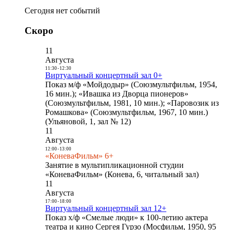
Сегодня нет событий
Скоро
11
Августа
11:30
-
12:30
Виртуальный концертный зал 0+
Показ м/ф «Мойдодыр» (Союзмультфильм, 1954,
16 мин.); «Ивашка из Дворца пионеров»
(Союзмультфильм, 1981, 10 мин.); «Паровозик из
Ромашкова» (Союзмультфильм, 1967, 10 мин.)
(Ульяновой, 1, зал № 12)
11
Августа
12:00
-
13:00
«КоневаФильм» 6+
Занятие в мультипликационной студии
«КоневаФильм» (Конева, 6, читальный зал)
11
Августа
17:00
-
18:00
Виртуальный концертный зал 12+
Показ х/ф «Смелые люди» к 100-летию актера
театра и кино Сергея Гурзо (Мосфильм, 1950, 95