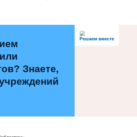
Решаем вместе
нием
 или
ов? Знаете,
 учреждений