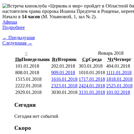
настоятелем храма пророка Иоанна Предтечи в Рощенье, иерее
Начало в
14 часов
(М. Ульяновой, 1, зал № 2).
Афиша
Подробнее
← Предыдущая
Следующая →
<
Январь 2018
Пн
Понедельник
Вт
Вторник
Ср
Среда
Чт
Четверг
1
01.01.2018
2
02.01.2018
3
03.01.2018
4
04.01.2018
8
08.01.2018
9
09.01.2018
10
10.01.2018
11
11.01.2018
15
15.01.2018
16
16.01.2018
17
17.01.2018
18
18.01.2018
22
22.01.2018
23
23.01.2018
24
24.01.2018
25
25.01.2018
29
29.01.2018
30
30.01.2018
31
31.01.2018
1
01.02.2018
Сегодня
Сегодня нет событий
Скоро