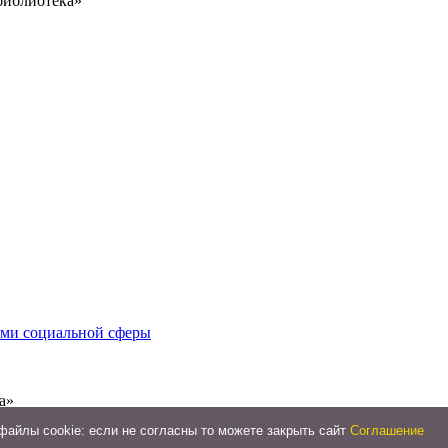
библиотека»
иями социальной сферы
а»
айлы cookie: если не согласны то можете закрыть сайт
Соглашение