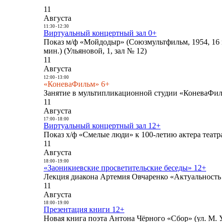
11
Августа
11:30
-
12:30
Виртуальный концертный зал 0+
Показ м/ф «Мойдодыр» (Союзмультфильм, 1954, 16 
мин.) (Ульяновой, 1, зал № 12)
11
Августа
12:00
-
13:00
«КоневаФильм» 6+
Занятие в мультипликационной студии «КоневаФиль
11
Августа
17:00
-
18:00
Виртуальный концертный зал 12+
Показ х/ф «Смелые люди» к 100-летию актера театра
11
Августа
18:00
-
19:00
«Заоникиевские просветительские беседы» 12+
Лекция диакона Артемия Овчаренко «Актуальность 
11
Августа
18:00
-
19:00
Презентация книги 12+
Новая книга поэта Антона Чёрного «Сбор» (ул. М. У