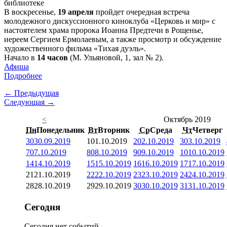
В воскресенье,
19 апреля
пройдет очередная встреча
молодежного дискуссионного киноклуба «Церковь и мир» с
настоятелем храма пророка Иоанна Предтечи в Рощенье,
иереем Сергием Ермолаевым, а также просмотр и обсуждение
художественного фильма «Тихая дуэль».
Начало в
14 часов
(М. Ульяновой, 1, зал № 2).
Афиша
Подробнее
← Предыдущая
Следующая →
<
Октябрь 2019
Пн
Понедельник
Вт
Вторник
Ср
Среда
Чт
Четверг
30
30.09.2019
1
01.10.2019
2
02.10.2019
3
03.10.2019
7
07.10.2019
8
08.10.2019
9
09.10.2019
10
10.10.2019
14
14.10.2019
15
15.10.2019
16
16.10.2019
17
17.10.2019
21
21.10.2019
22
22.10.2019
23
23.10.2019
24
24.10.2019
28
28.10.2019
29
29.10.2019
30
30.10.2019
31
31.10.2019
Сегодня
Сегодня нет событий