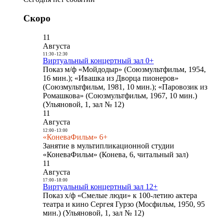
Скоро
11
Августа
11:30
-
12:30
Виртуальный концертный зал 0+
Показ м/ф «Мойдодыр» (Союзмультфильм, 1954,
16 мин.); «Ивашка из Дворца пионеров»
(Союзмультфильм, 1981, 10 мин.); «Паровозик из
Ромашкова» (Союзмультфильм, 1967, 10 мин.)
(Ульяновой, 1, зал № 12)
11
Августа
12:00
-
13:00
«КоневаФильм» 6+
Занятие в мультипликационной студии
«КоневаФильм» (Конева, 6, читальный зал)
11
Августа
17:00
-
18:00
Виртуальный концертный зал 12+
Показ х/ф «Смелые люди» к 100-летию актера
театра и кино Сергея Гурзо (Мосфильм, 1950, 95
мин.) (Ульяновой, 1, зал № 12)