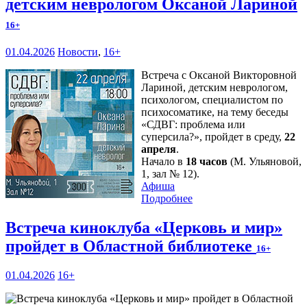
детским неврологом Оксаной Лариной
16+
01.04.2026
Новости
,
16+
Встреча с Оксаной Викторовной
Лариной, детским неврологом,
психологом, специалистом по
психосоматике, на тему беседы
«СДВГ: проблема или
суперсила?», пройдет в среду,
22
апреля
.
Начало в
18 часов
(М. Ульяновой,
1, зал № 12).
Афиша
Подробнее
Встреча киноклуба «Церковь и мир»
пройдет в Областной библиотеке
16+
01.04.2026
16+