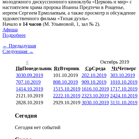
молодежного дискуссионного киноклуба «Церковь и мир» с
настоятелем храма пророка Иоанна Предтечи в Рощенье,
иереем Сергием Ермолаевым, а также просмотр и обсуждение
художественного фильма «Тихая дуэль».
Начало в
14 часов
(М. Ульяновой, 1, зал № 2).
Афиша
Подробнее
← Предыдущая
Следующая →
<
Октябрь 2019
Пн
Понедельник
Вт
Вторник
Ср
Среда
Чт
Четверг
30
30.09.2019
1
01.10.2019
2
02.10.2019
3
03.10.2019
7
07.10.2019
8
08.10.2019
9
09.10.2019
10
10.10.2019
14
14.10.2019
15
15.10.2019
16
16.10.2019
17
17.10.2019
21
21.10.2019
22
22.10.2019
23
23.10.2019
24
24.10.2019
28
28.10.2019
29
29.10.2019
30
30.10.2019
31
31.10.2019
Сегодня
Сегодня нет событий