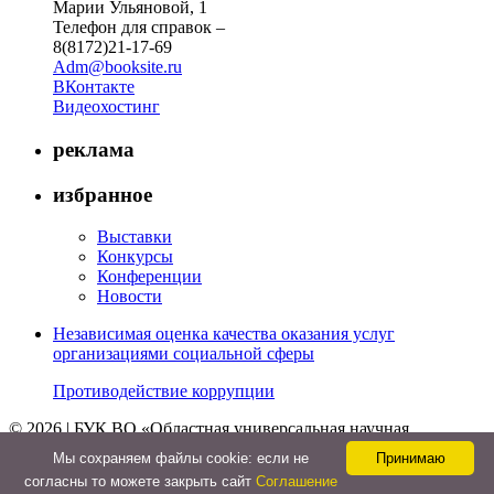
Марии Ульяновой, 1
Телефон для справок –
8(8172)21-17-69
Adm@booksite.ru
ВКонтакте
Видеохостинг
реклама
избранное
Выставки
Конкурсы
Конференции
Новости
Независимая оценка качества оказания услуг
организациями социальной сферы
Противодействие коррупции
© 2026 | БУК ВО «Областная универсальная научная
библиотека»
Мы cохраняем файлы cookie: если не
Принимаю
↑
согласны то можете закрыть сайт
Соглашение