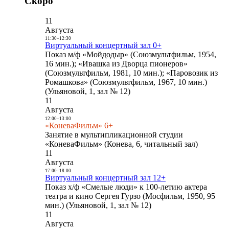
Скоро
11
Августа
11:30
-
12:30
Виртуальный концертный зал 0+
Показ м/ф «Мойдодыр» (Союзмультфильм, 1954,
16 мин.); «Ивашка из Дворца пионеров»
(Союзмультфильм, 1981, 10 мин.); «Паровозик из
Ромашкова» (Союзмультфильм, 1967, 10 мин.)
(Ульяновой, 1, зал № 12)
11
Августа
12:00
-
13:00
«КоневаФильм» 6+
Занятие в мультипликационной студии
«КоневаФильм» (Конева, 6, читальный зал)
11
Августа
17:00
-
18:00
Виртуальный концертный зал 12+
Показ х/ф «Смелые люди» к 100-летию актера
театра и кино Сергея Гурзо (Мосфильм, 1950, 95
мин.) (Ульяновой, 1, зал № 12)
11
Августа