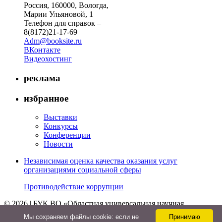
Россия, 160000, Вологда,
Марии Ульяновой, 1
Телефон для справок –
8(8172)21-17-69
Adm@booksite.ru
ВКонтакте
Видеохостинг
реклама
избранное
Выставки
Конкурсы
Конференции
Новости
Независимая оценка качества оказания услуг
организациями социальной сферы
Противодействие коррупции
© 2026 | БУК ВО «Областная универсальная научная
библиотека»
Мы cохраняем файлы cookie: если не
Принимаю
↑