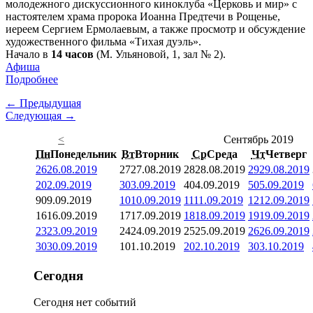
молодежного дискуссионного киноклуба «Церковь и мир» с
настоятелем храма пророка Иоанна Предтечи в Рощенье,
иереем Сергием Ермолаевым, а также просмотр и обсуждение
художественного фильма «Тихая дуэль».
Начало в
14 часов
(М. Ульяновой, 1, зал № 2).
Афиша
Подробнее
← Предыдущая
Следующая →
<
Сентябрь 2019
Пн
Понедельник
Вт
Вторник
Ср
Среда
Чт
Четверг
26
26.08.2019
27
27.08.2019
28
28.08.2019
29
29.08.2019
2
02.09.2019
3
03.09.2019
4
04.09.2019
5
05.09.2019
9
09.09.2019
10
10.09.2019
11
11.09.2019
12
12.09.2019
16
16.09.2019
17
17.09.2019
18
18.09.2019
19
19.09.2019
23
23.09.2019
24
24.09.2019
25
25.09.2019
26
26.09.2019
30
30.09.2019
1
01.10.2019
2
02.10.2019
3
03.10.2019
Сегодня
Сегодня нет событий