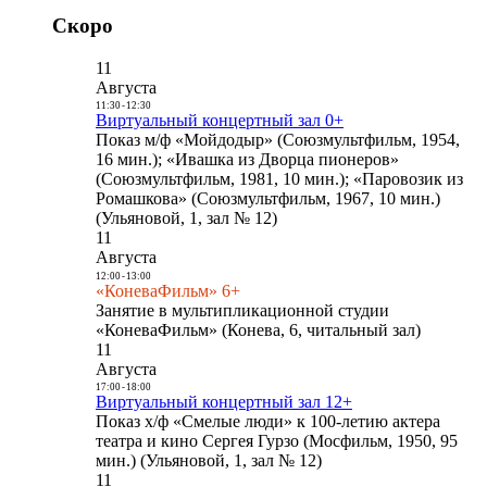
Скоро
11
Августа
11:30
-
12:30
Виртуальный концертный зал 0+
Показ м/ф «Мойдодыр» (Союзмультфильм, 1954,
16 мин.); «Ивашка из Дворца пионеров»
(Союзмультфильм, 1981, 10 мин.); «Паровозик из
Ромашкова» (Союзмультфильм, 1967, 10 мин.)
(Ульяновой, 1, зал № 12)
11
Августа
12:00
-
13:00
«КоневаФильм» 6+
Занятие в мультипликационной студии
«КоневаФильм» (Конева, 6, читальный зал)
11
Августа
17:00
-
18:00
Виртуальный концертный зал 12+
Показ х/ф «Смелые люди» к 100-летию актера
театра и кино Сергея Гурзо (Мосфильм, 1950, 95
мин.) (Ульяновой, 1, зал № 12)
11