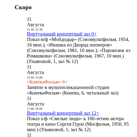
Скоро
11
Августа
11:30
-
12:30
Виртуальный концертный зал 0+
Показ м/ф «Мойдодыр» (Союзмультфильм, 1954,
16 мин.); «Ивашка из Дворца пионеров»
(Союзмультфильм, 1981, 10 мин.); «Паровозик из
Ромашкова» (Союзмультфильм, 1967, 10 мин.)
(Ульяновой, 1, зал № 12)
11
Августа
12:00
-
13:00
«КоневаФильм» 6+
Занятие в мультипликационной студии
«КоневаФильм» (Конева, 6, читальный зал)
11
Августа
17:00
-
18:00
Виртуальный концертный зал 12+
Показ х/ф «Смелые люди» к 100-летию актера
театра и кино Сергея Гурзо (Мосфильм, 1950, 95
мин.) (Ульяновой, 1, зал № 12)
11