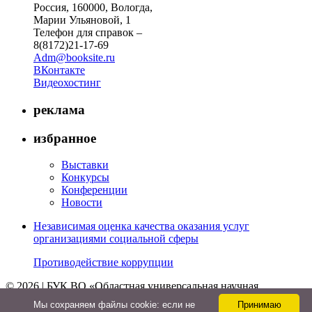
Россия, 160000, Вологда,
Марии Ульяновой, 1
Телефон для справок –
8(8172)21-17-69
Adm@booksite.ru
ВКонтакте
Видеохостинг
реклама
избранное
Выставки
Конкурсы
Конференции
Новости
Независимая оценка качества оказания услуг
организациями социальной сферы
Противодействие коррупции
© 2026 | БУК ВО «Областная универсальная научная
библиотека»
Мы cохраняем файлы cookie: если не
Принимаю
↑