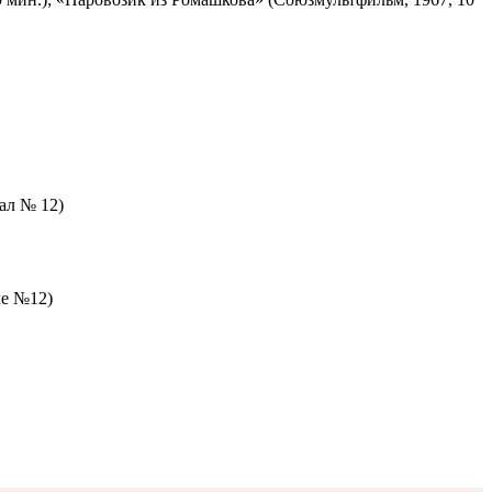
зал № 12)
ле №12)