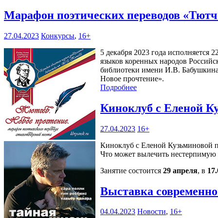
Марафон поэтических переводов «Тютч
27.04.2023
Конкурсы
,
16+
5 декабря 2023 года исполняется 
языков коренных народов Российс
библиотеки имени И.В. Бабушкина
Новое прочтение».
Подробнее
Киноклуб с Еленой К
27.04.2023
16+
Киноклуб с Еленой Кузьминовой пр
Что может вылечить нестерпимую
Занятие состоится
29 апреля
, в
17.
Выставка современно
04.04.2023
Новости
,
16+