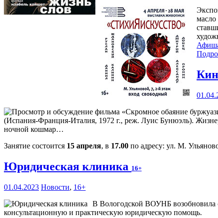
Экспо
масло 
ставш
худож
Афиш
Подро
Кин
01.04.
(Испания-Франция-Италия, 1972 г., реж. Луис Бунюэль). Жизне
ночной кошмар…
Занятие состоится
15 апреля
, в
17.00
по адресу: ул. М. Ульяново
Юридическая клиника
16+
01.04.2023
Новости
,
16+
В Вологодской ВОУНБ возобновила 
консультационную и практическую юридическую помощь.