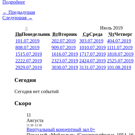
Подробнее
← Предыдущая
Следующая →
<
Июль 2019
Пн
Понедельник
Вт
Вторник
Ср
Среда
Чт
Четверг
1
01.07.2019
2
02.07.2019
3
03.07.2019
4
04.07.2019
8
08.07.2019
9
09.07.2019
10
10.07.2019
11
11.07.2019
15
15.07.2019
16
16.07.2019
17
17.07.2019
18
18.07.2019
22
22.07.2019
23
23.07.2019
24
24.07.2019
25
25.07.2019
29
29.07.2019
30
30.07.2019
31
31.07.2019
1
01.08.2019
Сегодня
Сегодня нет событий
Скоро
11
Августа
11:30
-
12:30
Виртуальный концертный зал 0+
Показ м/ф «Мойдодыр» (Союзмультфильм, 1954, 16 