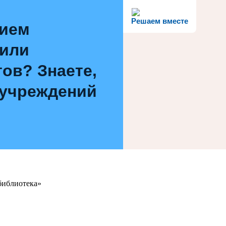
Решаем вместе
нием
 или
ов? Знаете,
 учреждений
библиотека»