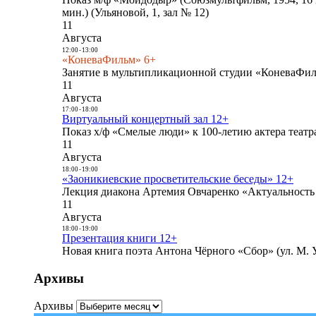
мин.) (Ульяновой, 1, зал № 12)
11
Августа
12:00
-
13:00
«КоневаФильм» 6+
Занятие в мультипликационной студии «КоневаФиль
11
Августа
17:00
-
18:00
Виртуальный концертный зал 12+
Показ х/ф «Смелые люди» к 100-летию актера театра
11
Августа
18:00
-
19:00
«Заоникиевские просветительские беседы» 12+
Лекция диакона Артемия Овчаренко «Актуальность 
11
Августа
18:00
-
19:00
Презентация книги 12+
Новая книга поэта Антона Чёрного «Сбор» (ул. М. У
Архивы
Архивы