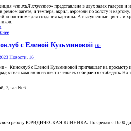
зиция «
стихиЯискусство
» представлена в двух залах галереи и 
в резном багете, и темпера, акрил, аэрозоли по холсту и картон
ий «полотном» для создания картины. А высушенные цветы и хр
ников.
а
бнее
оклуб с Еленой Кузьминовой
16+
2023
Новости
,
16+
Киноклуб с Еленой Кузьминовой приглашает на просмотр 
радостная компания из шести человек собирается отобедать. Но 
й, 7, зал № 6
свою работу ЮРИДИЧЕСКАЯ КЛИНИКА. По средам с 16.00 до 1