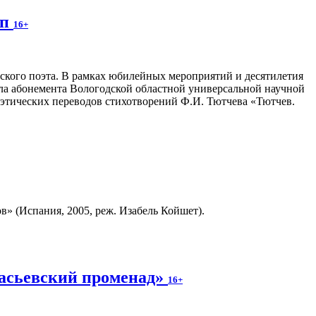
ап
16+
сского поэта. В рамках юбилейных мероприятий и десятилетия
ла абонемента Вологодской областной универсальной научной
оэтических переводов стихотворений Ф.И. Тютчева «Тютчев.
» (Испания, 2005, реж. Изабель Койшет).
насьевский променад»
16+