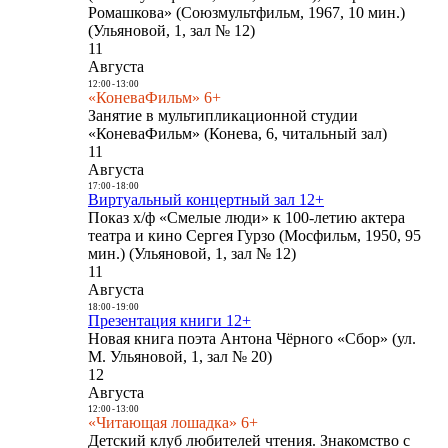
Ромашкова» (Союзмультфильм, 1967, 10 мин.)
(Ульяновой, 1, зал № 12)
11
Августа
12:00
-
13:00
«КоневаФильм» 6+
Занятие в мультипликационной студии
«КоневаФильм» (Конева, 6, читальный зал)
11
Августа
17:00
-
18:00
Виртуальный концертный зал 12+
Показ х/ф «Смелые люди» к 100-летию актера
театра и кино Сергея Гурзо (Мосфильм, 1950, 95
мин.) (Ульяновой, 1, зал № 12)
11
Августа
18:00
-
19:00
Презентация книги 12+
Новая книга поэта Антона Чёрного «Сбор» (ул.
М. Ульяновой, 1, зал № 20)
12
Августа
12:00
-
13:00
«Читающая лошадка» 6+
Детский клуб любителей чтения. Знакомство с