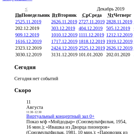
<
Декабрь 2019
Пн
Понедельник
Вт
Вторник
Ср
Среда
Чт
Четверг
25
25.11.2019
26
26.11.2019
27
27.11.2019
28
28.11.2019
2
02.12.2019
3
03.12.2019
4
04.12.2019
5
05.12.2019
9
09.12.2019
10
10.12.2019
11
11.12.2019
12
12.12.2019
16
16.12.2019
17
17.12.2019
18
18.12.2019
19
19.12.2019
23
23.12.2019
24
24.12.2019
25
25.12.2019
26
26.12.2019
30
30.12.2019
31
31.12.2019
1
01.01.2020
2
02.01.2020
Сегодня
Сегодня нет событий
Скоро
11
Августа
11:30
-
12:30
Виртуальный концертный зал 0+
Показ м/ф «Мойдодыр» (Союзмультфильм, 1954,
16 мин.); «Ивашка из Дворца пионеров»
(Союзмультфильм, 1981, 10 мин.); «Паровозик из