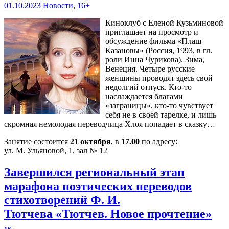
01.10.2023
Новости
,
16+
Киноклуб с Еленой Кузьминовой
приглашает на просмотр и
обсуждение фильма «Плащ
Казановы» (Россия, 1993, в гл.
роли Инна Чурикова). Зима,
Венеция. Четыре русские
женщины проводят здесь свой
недолгий отпуск. Кто-то
наслаждается благами
«заграницы», кто-то чувствует
себя не в своей тарелке, и лишь
скромная немолодая переводчица Хлоя попадает в сказку…
Занятие состоится
21 октября
, в
17.00
по адресу:
ул. М. Ульяновой, 1, зал № 12
Завершился региональный этап
марафона поэтических переводов
стихотворений Ф. И.
Тютчева «Тютчев. Новое прочтение»