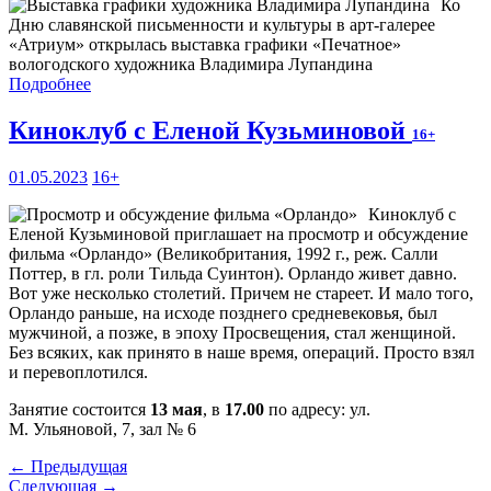
Ко
Дню славянской письменности и культуры в арт-галерее
«Атриум» открылась выставка графики «Печатное»
вологодского художника Владимира Лупандина
Подробнее
Киноклуб с Еленой Кузьминовой
16+
01.05.2023
16+
Киноклуб с
Еленой Кузьминовой приглашает на просмотр и обсуждение
фильма «Орландо» (Великобритания, 1992 г., реж. Салли
Поттер, в гл. роли Тильда Суинтон). Орландо живет давно.
Вот уже несколько столетий. Причем не стареет. И мало того,
Орландо раньше, на исходе позднего средневековья, был
мужчиной, а позже, в эпоху Просвещения, стал женщиной.
Без всяких, как принято в наше время, операций. Просто взял
и перевоплотился.
Занятие состоится
13 мая
, в
17.00
по адресу: ул.
М. Ульяновой, 7, зал № 6
← Предыдущая
Следующая →