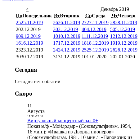
<
Декабрь 2019
Пн
Понедельник
Вт
Вторник
Ср
Среда
Чт
Четверг
25
25.11.2019
26
26.11.2019
27
27.11.2019
28
28.11.2019
2
02.12.2019
3
03.12.2019
4
04.12.2019
5
05.12.2019
9
09.12.2019
10
10.12.2019
11
11.12.2019
12
12.12.2019
16
16.12.2019
17
17.12.2019
18
18.12.2019
19
19.12.2019
23
23.12.2019
24
24.12.2019
25
25.12.2019
26
26.12.2019
30
30.12.2019
31
31.12.2019
1
01.01.2020
2
02.01.2020
Сегодня
Сегодня нет событий
Скоро
11
Августа
11:30
-
12:30
Виртуальный концертный зал 0+
Показ м/ф «Мойдодыр» (Союзмультфильм, 1954,
16 мин.); «Ивашка из Дворца пионеров»
(Союзмультфильм, 1981, 10 мин.); «Паровозик из