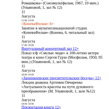
Ромашкова» (Союзмультфильм, 1967, 10 мин.)
(Ульяновой, 1, зал № 12)
11
Августа
12:00
-
13:00
«КоневаФильм» 6+
Занятие в мультипликационной студии
«КоневаФильм» (Конева, 6, читальный зал)
11
Августа
17:00
-
18:00
Виртуальный концертный зал 12+
Показ х/ф «Смелые люди» к 100-летию актера
театра и кино Сергея Гурзо (Мосфильм, 1950, 95
мин.) (Ульяновой, 1, зал № 12)
11
Августа
18:00
-
19:00
«Заоникиевские просветительские беседы» 12+
Лекция диакона Артемия Овчаренко
«Актуальность красоты на пути духовного
преображения» (М. Ульяновой, 1, зале №12)
11
Августа
18:00
-
19:00
Презентация книги 12+