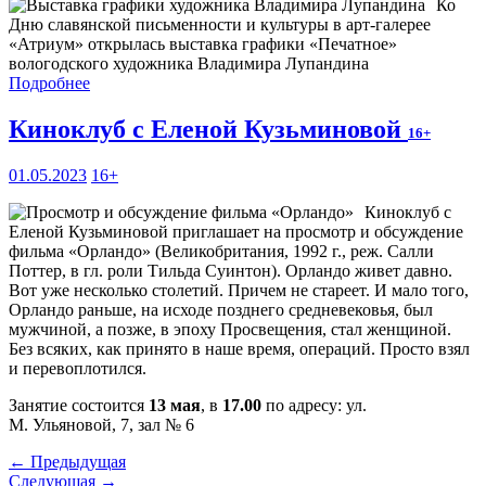
Ко
Дню славянской письменности и культуры в арт-галерее
«Атриум» открылась выставка графики «Печатное»
вологодского художника Владимира Лупандина
Подробнее
Киноклуб с Еленой Кузьминовой
16+
01.05.2023
16+
Киноклуб с
Еленой Кузьминовой приглашает на просмотр и обсуждение
фильма «Орландо» (Великобритания, 1992 г., реж. Салли
Поттер, в гл. роли Тильда Суинтон). Орландо живет давно.
Вот уже несколько столетий. Причем не стареет. И мало того,
Орландо раньше, на исходе позднего средневековья, был
мужчиной, а позже, в эпоху Просвещения, стал женщиной.
Без всяких, как принято в наше время, операций. Просто взял
и перевоплотился.
Занятие состоится
13 мая
, в
17.00
по адресу: ул.
М. Ульяновой, 7, зал № 6
← Предыдущая
Следующая →