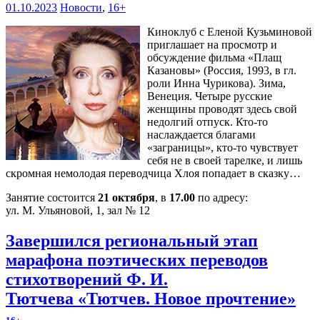
01.10.2023
Новости
,
16+
Киноклуб с Еленой Кузьминовой
приглашает на просмотр и
обсуждение фильма «Плащ
Казановы» (Россия, 1993, в гл.
роли Инна Чурикова). Зима,
Венеция. Четыре русские
женщины проводят здесь свой
недолгий отпуск. Кто-то
наслаждается благами
«заграницы», кто-то чувствует
себя не в своей тарелке, и лишь
скромная немолодая переводчица Хлоя попадает в сказку…
Занятие состоится
21 октября
, в
17.00
по адресу:
ул. М. Ульяновой, 1, зал № 12
Завершился региональный этап
марафона поэтических переводов
стихотворений Ф. И.
Тютчева «Тютчев. Новое прочтение»