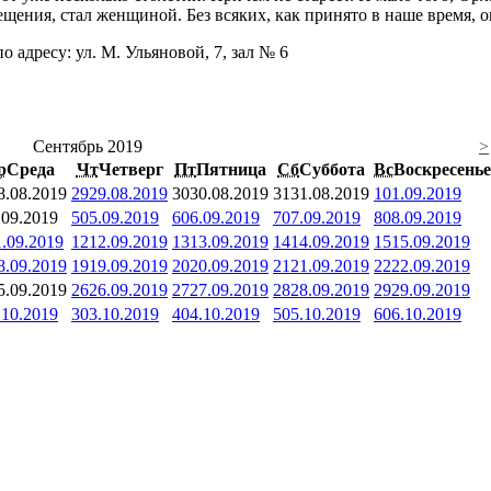
щения, стал женщиной. Без всяких, как принято в наше время, о
о адресу: ул. М. Ульяновой, 7, зал № 6
Сентябрь 2019
>
р
Среда
Чт
Четверг
Пт
Пятница
Сб
Суббота
Вс
Воскресенье
8.08.2019
29
29.08.2019
30
30.08.2019
31
31.08.2019
1
01.09.2019
.09.2019
5
05.09.2019
6
06.09.2019
7
07.09.2019
8
08.09.2019
1.09.2019
12
12.09.2019
13
13.09.2019
14
14.09.2019
15
15.09.2019
8.09.2019
19
19.09.2019
20
20.09.2019
21
21.09.2019
22
22.09.2019
5.09.2019
26
26.09.2019
27
27.09.2019
28
28.09.2019
29
29.09.2019
.10.2019
3
03.10.2019
4
04.10.2019
5
05.10.2019
6
06.10.2019