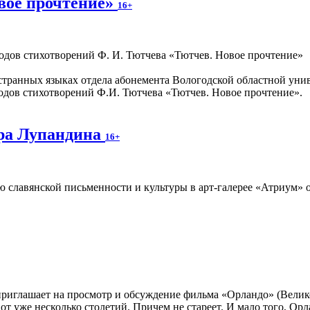
вое прочтение»
16+
транных языках отдела абонемента Вологодской областной уни
одов стихотворений Ф.И. Тютчева «Тютчев. Новое прочтение».
ра Лупандина
16+
 славянской письменности и культуры в арт-галерее «Атриум» 
иглашает на просмотр и обсуждение фильма «Орландо» (Великобр
т уже несколько столетий. Причем не стареет. И мало того, Орл