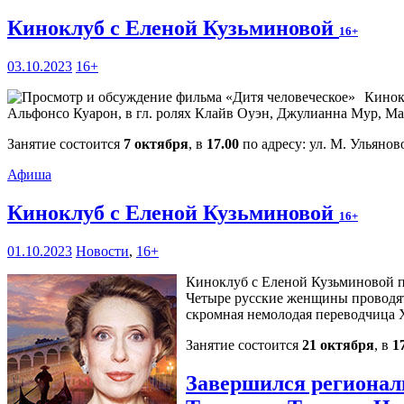
Киноклуб с Еленой Кузьминовой
16+
03.10.2023
16+
Кинок
Альфонсо Куарон, в гл. ролях Клайв Оуэн, Джулианна Мур, Ма
Занятие состоится
7 октября
, в
17.00
по адресу: ул. М. Ульяново
Афиша
Киноклуб с Еленой Кузьминовой
16+
01.10.2023
Новости
,
16+
Киноклуб с Еленой Кузьминовой пр
Четыре русские женщины проводят з
скромная немолодая переводчица 
Занятие состоится
21 октября
, в
1
Завершился регионал