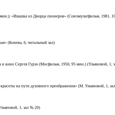
мин.); «Ивашка из Дворца пионеров» (Союзмультфильм, 1981, 10
м» (Конева, 6, читальный зал)
 и кино Сергея Гурзо (Мосфильм, 1950, 95 мин.) (Ульяновой, 1, 
красоты на пути духовного преображения» (М. Ульяновой, 1, за
льяновой, 1, зал № 20)