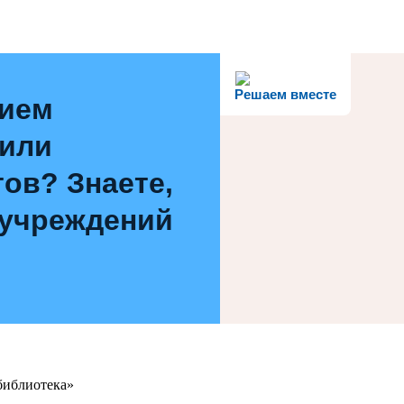
Решаем вместе
нием
 или
ов? Знаете,
 учреждений
библиотека»