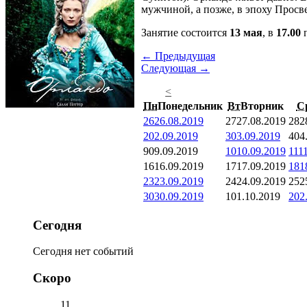
мужчиной, а позже, в эпоху Просве
Занятие состоится
13 мая
, в
17.00
п
← Предыдущая
Следующая →
<
Пн
Понедельник
Вт
Вторник
С
26
26.08.2019
27
27.08.2019
28
2
2
02.09.2019
3
03.09.2019
4
04
9
09.09.2019
10
10.09.2019
11
1
16
16.09.2019
17
17.09.2019
18
1
23
23.09.2019
24
24.09.2019
25
2
30
30.09.2019
1
01.10.2019
2
02
Сегодня
Сегодня нет событий
Скоро
11