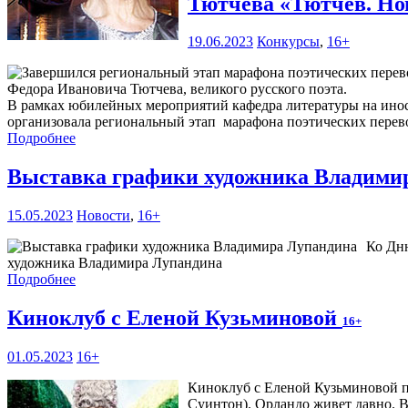
Тютчева «Тютчев. Но
19.06.2023
Конкурсы
,
16+
Федора Ивановича Тютчева, великого русского поэта.
В рамках юбилейных мероприятий кафедра литературы на инос
организовала региональный этап марафона поэтических перев
Подробнее
Выставка графики художника Владими
15.05.2023
Новости
,
16+
Ко Дню
художника Владимира Лупандина
Подробнее
Киноклуб с Еленой Кузьминовой
16+
01.05.2023
16+
Киноклуб с Еленой Кузьминовой пр
Суинтон). Орландо живет давно. Во