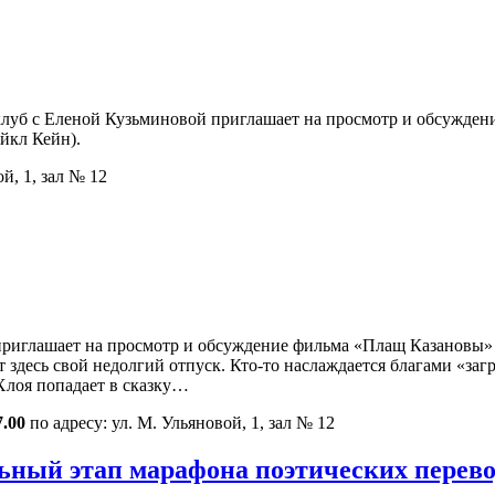
луб с Еленой Кузьминовой приглашает на просмотр и обсуждение
йкл Кейн).
й, 1, зал № 12
иглашает на просмотр и обсуждение фильма «Плащ Казановы» (Ро
десь свой недолгий отпуск. Кто-то наслаждается благами «загра
Хлоя попадает в сказку…
7.00
по адресу: ул. М. Ульяновой, 1, зал № 12
ьный этап марафона поэтических перево