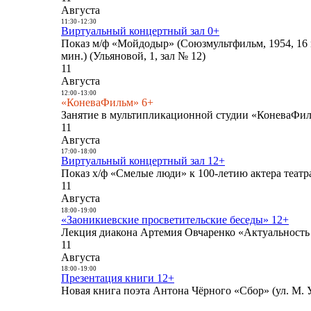
Августа
11:30
-
12:30
Виртуальный концертный зал 0+
Показ м/ф «Мойдодыр» (Союзмультфильм, 1954, 16 
мин.) (Ульяновой, 1, зал № 12)
11
Августа
12:00
-
13:00
«КоневаФильм» 6+
Занятие в мультипликационной студии «КоневаФиль
11
Августа
17:00
-
18:00
Виртуальный концертный зал 12+
Показ х/ф «Смелые люди» к 100-летию актера театра
11
Августа
18:00
-
19:00
«Заоникиевские просветительские беседы» 12+
Лекция диакона Артемия Овчаренко «Актуальность 
11
Августа
18:00
-
19:00
Презентация книги 12+
Новая книга поэта Антона Чёрного «Сбор» (ул. М. У