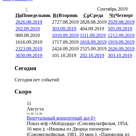
<
Сентябрь 2019
Пн
Понедельник
Вт
Вторник
Ср
Среда
Чт
Четверг
26
26.08.2019
27
27.08.2019
28
28.08.2019
29
29.08.2019
2
02.09.2019
3
03.09.2019
4
04.09.2019
5
05.09.2019
9
09.09.2019
10
10.09.2019
11
11.09.2019
12
12.09.2019
16
16.09.2019
17
17.09.2019
18
18.09.2019
19
19.09.2019
23
23.09.2019
24
24.09.2019
25
25.09.2019
26
26.09.2019
30
30.09.2019
1
01.10.2019
2
02.10.2019
3
03.10.2019
Сегодня
Сегодня нет событий
Скоро
11
Августа
11:30
-
12:30
Виртуальный концертный зал 0+
Показ м/ф «Мойдодыр» (Союзмультфильм, 1954,
16 мин.); «Ивашка из Дворца пионеров»
(Союзмультфильм, 1981, 10 мин.); «Паровозик из