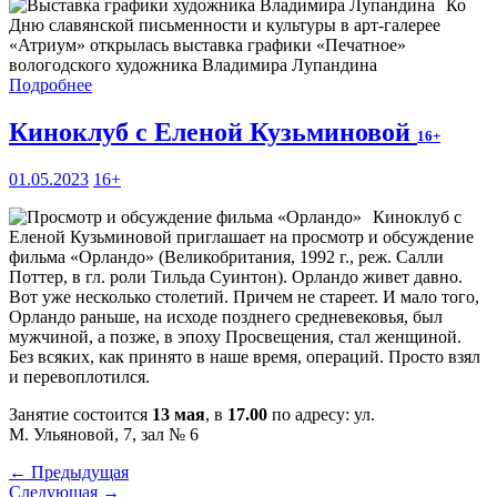
Ко
Дню славянской письменности и культуры в арт-галерее
«Атриум» открылась выставка графики «Печатное»
вологодского художника Владимира Лупандина
Подробнее
Киноклуб с Еленой Кузьминовой
16+
01.05.2023
16+
Киноклуб с
Еленой Кузьминовой приглашает на просмотр и обсуждение
фильма «Орландо» (Великобритания, 1992 г., реж. Салли
Поттер, в гл. роли Тильда Суинтон). Орландо живет давно.
Вот уже несколько столетий. Причем не стареет. И мало того,
Орландо раньше, на исходе позднего средневековья, был
мужчиной, а позже, в эпоху Просвещения, стал женщиной.
Без всяких, как принято в наше время, операций. Просто взял
и перевоплотился.
Занятие состоится
13 мая
, в
17.00
по адресу: ул.
М. Ульяновой, 7, зал № 6
← Предыдущая
Следующая →