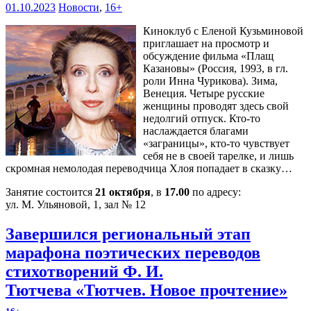
01.10.2023
Новости
,
16+
Киноклуб с Еленой Кузьминовой
приглашает на просмотр и
обсуждение фильма «Плащ
Казановы» (Россия, 1993, в гл.
роли Инна Чурикова). Зима,
Венеция. Четыре русские
женщины проводят здесь свой
недолгий отпуск. Кто-то
наслаждается благами
«заграницы», кто-то чувствует
себя не в своей тарелке, и лишь
скромная немолодая переводчица Хлоя попадает в сказку…
Занятие состоится
21 октября
, в
17.00
по адресу:
ул. М. Ульяновой, 1, зал № 12
Завершился региональный этап
марафона поэтических переводов
стихотворений Ф. И.
Тютчева «Тютчев. Новое прочтение»