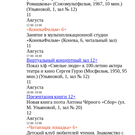
Ромашкова» (Союзмультфильм, 1967, 10 мин.)
(Ульяновой, 1, зал № 12)
11
Августа
12:00
-
13:00
«КоневаФильм» 6+
Занятие в мультипликационной студии
«КоневаФильм» (Конева, 6, читальный зал)
11
Августа
17:00
-
18:00
Виртуальный концертный зал 12+
Показ х/ф «Смелые люди» к 100-летию актера
театра и кино Сергея Гурзо (Мосфильм, 1950, 95
мин.) (Ульяновой, 1, зал № 12)
11
Августа
18:00
-
19:00
Презентация книги 12+
Новая книга поэта Антона Чёрного «Сбор» (ул.
М. Ульяновой, 1, зал № 20)
12
Августа
12:00
-
13:00
«Читающая лошадка» 6+
Детский клуб любителей чтения. Знакомство с