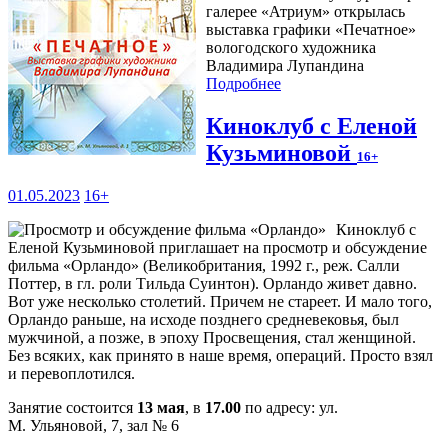
галерее «Атриум» открылась
выставка графики «Печатное»
вологодского художника
Владимира Лупандина
Подробнее
Киноклуб с Еленой
Кузьминовой
16+
01.05.2023
16+
Киноклуб с
Еленой Кузьминовой приглашает на просмотр и обсуждение
фильма «Орландо» (Великобритания, 1992 г., реж. Салли
Поттер, в гл. роли Тильда Суинтон). Орландо живет давно.
Вот уже несколько столетий. Причем не стареет. И мало того,
Орландо раньше, на исходе позднего средневековья, был
мужчиной, а позже, в эпоху Просвещения, стал женщиной.
Без всяких, как принято в наше время, операций. Просто взял
и перевоплотился.
Занятие состоится
13 мая
, в
17.00
по адресу: ул.
М. Ульяновой, 7, зал № 6