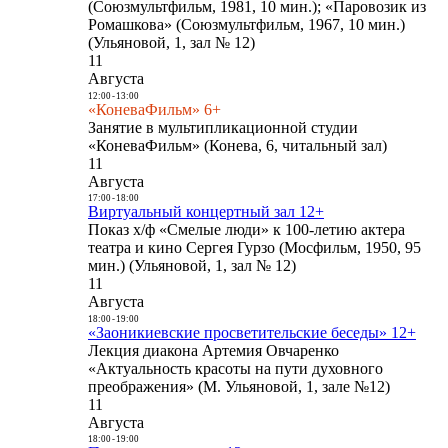
(Союзмультфильм, 1981, 10 мин.); «Паровозик из
Ромашкова» (Союзмультфильм, 1967, 10 мин.)
(Ульяновой, 1, зал № 12)
11
Августа
12:00
-
13:00
«КоневаФильм» 6+
Занятие в мультипликационной студии
«КоневаФильм» (Конева, 6, читальный зал)
11
Августа
17:00
-
18:00
Виртуальный концертный зал 12+
Показ х/ф «Смелые люди» к 100-летию актера
театра и кино Сергея Гурзо (Мосфильм, 1950, 95
мин.) (Ульяновой, 1, зал № 12)
11
Августа
18:00
-
19:00
«Заоникиевские просветительские беседы» 12+
Лекция диакона Артемия Овчаренко
«Актуальность красоты на пути духовного
преображения» (М. Ульяновой, 1, зале №12)
11
Августа
18:00
-
19:00