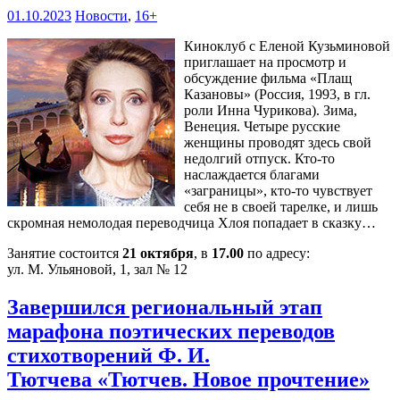
01.10.2023
Новости
,
16+
Киноклуб с Еленой Кузьминовой
приглашает на просмотр и
обсуждение фильма «Плащ
Казановы» (Россия, 1993, в гл.
роли Инна Чурикова). Зима,
Венеция. Четыре русские
женщины проводят здесь свой
недолгий отпуск. Кто-то
наслаждается благами
«заграницы», кто-то чувствует
себя не в своей тарелке, и лишь
скромная немолодая переводчица Хлоя попадает в сказку…
Занятие состоится
21 октября
, в
17.00
по адресу:
ул. М. Ульяновой, 1, зал № 12
Завершился региональный этап
марафона поэтических переводов
стихотворений Ф. И.
Тютчева «Тютчев. Новое прочтение»